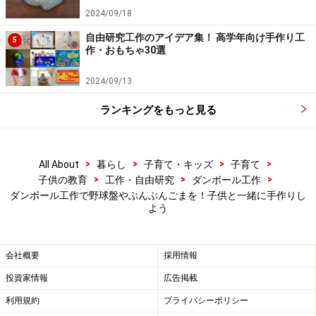
2024/09/18
自由研究工作のアイデア集！ 高学年向け手作り工
5
作・おもちゃ30選
2024/09/13
ランキングをもっと見る
>
>
>
>
All About
暮らし
子育て・キッズ
子育て
>
>
>
子供の教育
工作・自由研究
ダンボール工作
ダンボール工作で野球盤やぶんぶんごまを！子供と一緒に手作りし
よう
ダンボール工作「ぶんぶんゴマ」遊び方
会社概要
採用情報
投資家情報
広告掲載
利用規約
プライバシーポリシー