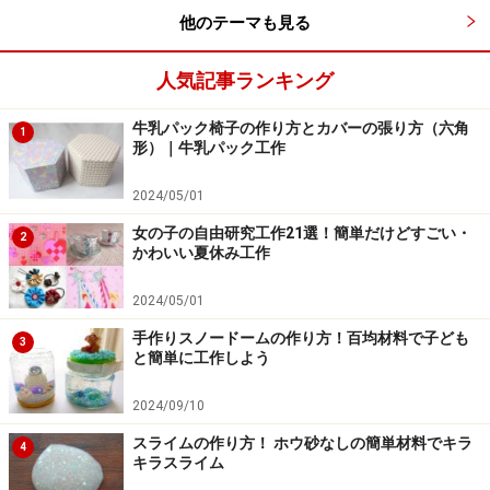
他のテーマも見る
人気記事ランキング
牛乳パック椅子の作り方とカバーの張り方（六角
1
形）｜牛乳パック工作
3.30cmくらいのタコ糸2本をそれぞれの穴に通します。
ダンボール紙をタコ糸の中心にくる位置にあわせて、そ
2024/05/01
の両脇にこぶを作り、ダンボール紙が左右にずれないよ
女の子の自由研究工作21選！簡単だけどすごい・
2
うにします。
かわいい夏休み工作
2024/05/01
手作りスノードームの作り方！百均材料で子ども
3
と簡単に工作しよう
2024/09/10
4.2本のタコ糸の左右の長さ、が同じになるように端を結
スライムの作り方！ ホウ砂なしの簡単材料でキラ
4
キラスライム
んで完成！