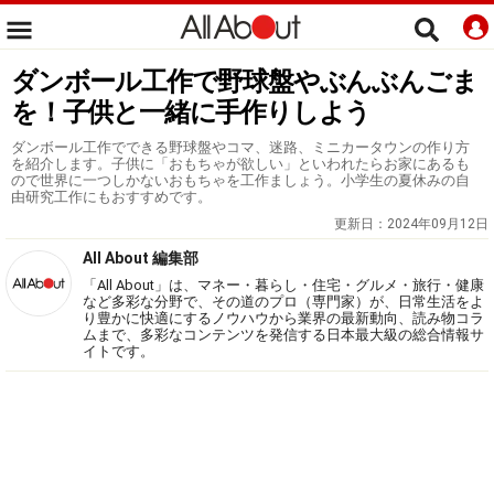
ダンボール工作で野球盤やぶんぶんごま
を！子供と一緒に手作りしよう
ダンボール工作でできる野球盤やコマ、迷路、ミニカータウンの作り方
を紹介します。子供に「おもちゃが欲しい」といわれたらお家にあるも
ので世界に一つしかないおもちゃを工作ましょう。小学生の夏休みの自
由研究工作にもおすすめです。
更新日：
2024年09月12日
All About 編集部
「All About」は、マネー・暮らし・住宅・グルメ・旅行・健康
など多彩な分野で、その道のプロ（専門家）が、日常生活をよ
り豊かに快適にするノウハウから業界の最新動向、読み物コラ
ムまで、多彩なコンテンツを発信する日本最大級の総合情報サ
イトです。