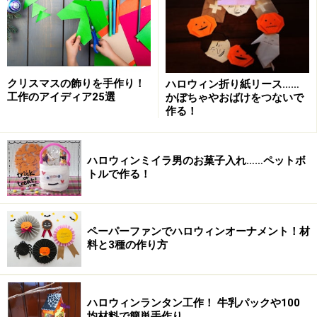
を拝借して、ボタンに糸を通してびゅんびゅん回す遊び
をしましたよね。実は、力加減とリズム感が要求される
高度な遊びです。ダンボール紙とタコ糸を利用すれば簡
単に作れます。
クリスマスの飾りを手作り！
ハロウィン折り紙リース……
工作のアイディア25選
かぼちゃやおばけをつないで
作る！
ダンボール工作「ぶんぶんゴマ」材料
10cm四方のダンボール紙、タコ糸30ｃｍくらいを2本
ハロウィンミイラ男のお菓子入れ……ペットボ
トルで作る！
ダンボール工作「ぶんぶんゴマ」作り方
ペーパーファンでハロウィンオーナメント！材
料と3種の作り方
ハロウィンランタン工作！ 牛乳パックや100
均材料で簡単手作り