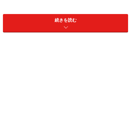
<ダンボールで手作りおもちゃ・目次>
続きを読む
ダンボール工作1：リズム感が勝負の昔おもちゃ「ぶん
ぶんゴマ」
ダンボール工作2：頭と手先を鍛える知育おもちゃ「ビ
ー玉迷路」
ダンボール工作3：パパが涙！？の不滅のゲーム「野球
盤」
ダンボール工作4：パパもほしかった夢の街「ミニカー
タウン」