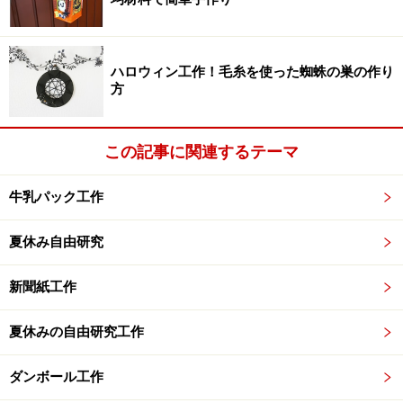
1.ダンボールを10cm四方に切り取ります。（写真では大
きく作っています）
ハロウィン工作！毛糸を使った蜘蛛の巣の作り
方
この記事に関連するテーマ
牛乳パック工作
夏休み自由研究
2.うすく鉛筆で対角線を描いて、中心を定めます。対角
線を3等分するくらいの場所に2カ所小さな穴をあけま
新聞紙工作
す。穴が大きすぎると回りにくくなるので注意しましょ
う。
夏休みの自由研究工作
ダンボール工作