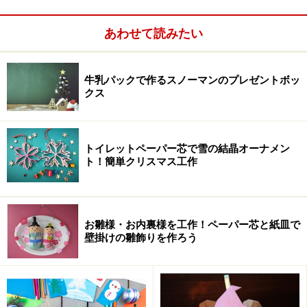
あわせて読みたい
牛乳パックで作るスノーマンのプレゼントボッ
クス
トイレットペーパー芯で雪の結晶オーナメン
ト！簡単クリスマス工作
ダンボール工作1：リズム感が勝負の昔おも
ちゃ「ぶんぶんゴマ」
お雛様・お内裏様を工作！ペーパー芯と紙皿で
壁掛けの雛飾りを作ろう
こちらのダンボール工作コマ完成品サンプルでは色紙で装飾
しています。シールや色紙で自由に飾り付けましょう。
よく、お母さんやお婆ちゃんのお裁縫箱からボタンと糸