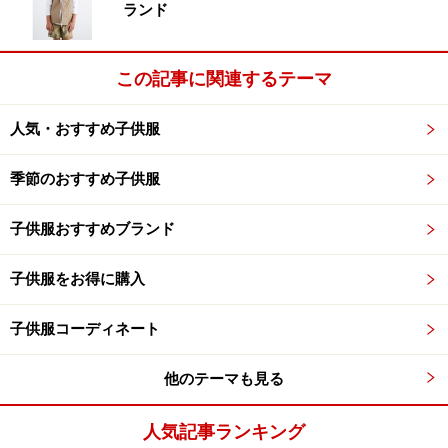
ご紹介しています。
ランド
この記事に関連するテーマ
第8位 金券・ギフト券・現金
人気・おすすめ子供服
先輩ママに聞く！もらって嬉しかった出産祝いランキン
グ第8位は、金券・ギフト券・現金。「味気ない」とい
季節のおすすめ子供服
う意見も一部ありましたが、使わないものをもらうより
も、実際に使えてありがたかったという声多数。出産は
子供服おすすめブランド
いろいろと物入りということもあり、金券やギフト券、
現金だったら、本当に必要なものを買うのに使ってもら
子供服をお得に購入
えますよね！
子供服コーディネート
他のテーマも見る
人気記事ランキング