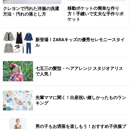
第9位 おもちゃ
移動ポケットの簡単な作り
クレヨンで汚れた洋服の洗濯
方！手縫いで丈夫な手作りポ
方法・汚れの落とし方
ケット
カラフルな色使いとやさしい手触りが魅力の布絵本。
marias/布えほん かずあそび
新登場！ZARAキッズの優秀セレモニースタイ
ル
先輩ママに聞く！もらって嬉しかった出産祝いランキン
グ第9位は、おもちゃ。自分で買わないようなおもちゃ
は、「もらって嬉しかった！」という声が多い出産祝い
七五三の髪型・ヘアアレンジ スタジオアリス
のひとつ。贈り手の好みを押し付けるような、こだわり
で人気！
すぎたおもちゃではなく、定番のおもちゃや、布製、木
製のナチュラルなおもちゃなどが喜ばれるようです。仕
先輩ママに聞く！出産祝い嬉しかったものラン
掛けのついた布絵本は、絵本としてもおもちゃとしても
キング
楽しめ、プレゼントにもおすすめです。そのほか、出産
祝いにおすすめのおもちゃは「
0歳児の赤ちゃんにおす
すめのおもちゃ
」「
出産祝いにおすすめのおもちゃ
」で
男の子もお洒落を楽しもう！おすすめ子供服ブ