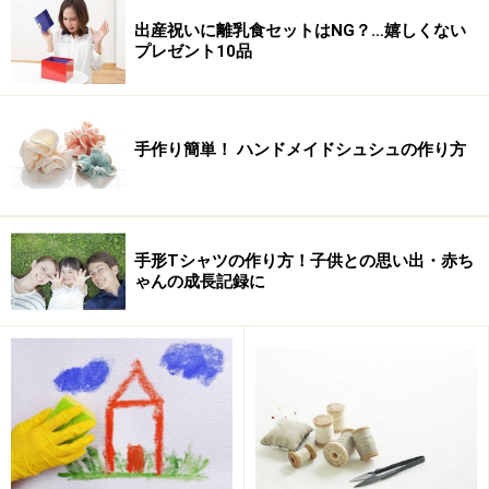
『だるまさんと』
だるまさんシリーズ3冊セット
、福音
出産祝いに離乳食セットはNG？…嬉しくない
プレゼント10品
館『
こどものとも012
』など。そのほか、出産祝いにお
すすめの絵本は「
0歳児・赤ちゃんにおすすめの絵本
」
「
出産祝いにおすすめの絵本
」でご紹介しています。
手作り簡単！ ハンドメイドシュシュの作り方
手形Tシャツの作り方！子供との思い出・赤ち
ゃんの成長記録に