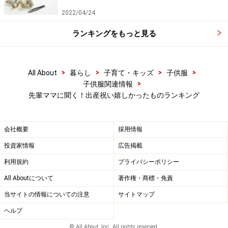
素材とサイズ。嬉しかったベビーシューズの共通点は、
2022/04/24
何と言っても軽さ＆柔らかさ。そして、歩き始め時期に
ランキングをもっと見る
は個人差があるので、一番小さいサイズを選んでしまう
と、歩く頃には入らなかった……なんてことも。
>
>
>
>
All About
暮らし
子育て・キッズ
子供服
ファーストシューズを選ぶ際は、ヨチヨチ歩きの赤ちゃ
>
子供服関連情報
んが初めて履く靴ということを考慮し、柔らかくて軽い
先輩ママに聞く！出産祝い嬉しかったものランキング
素材を選び、成長の個人差を考えてちょっと余裕を持っ
たサイズを選ぶといいでしょう。
会社概要
採用情報
投資家情報
広告掲載
[アシックス] ファーストシューズ ファブレ FIRST
利用規約
プライバシーポリシー
CTII ベビー ミルクピンク 13.5 cm
All Aboutについて
著作権・商標・免責
当サイトの情報についての注意
サイトマップ
ヘルプ
© All About, Inc. All rights reserved.