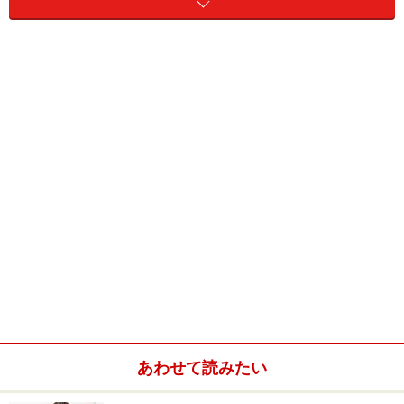
※掲載している情報は、取材時点のもので、価格と取扱
い内容は変動します。
※商品が販売終了になる場合もあります。
第10位 絵本
赤ちゃんが喜ぶ絵本『だるまさん』シリーズ
先輩ママに聞く！もらって嬉しかった出産祝いランキン
グ第10位は、絵本。子どもが大きくなっても長く愛読し
てもらえるようにと、出産祝いに絵本を選ぶ人も増えて
きています。もらって嬉しかった絵本として名前が挙が
あわせて読みたい
ったのは松谷みよ子さんの『
いないいないばあ
』、かが
くいひろしさんの『だるまさんが』『だるまさんの』