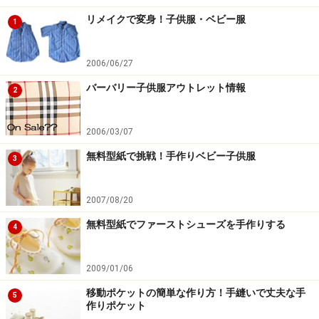
リメイクで変身！子供服・ベビー服
1
2006/06/27
バーバリー子供服アウトレット情報
2
第7位 柔らかい＆サイズのあったファース
2006/03/07
トシューズ
無料型紙で挑戦！手作りベビー子供服
3
先輩ママに聞く！もらって嬉しかった出産祝いランキン
グ第10位は、ファーストシューズ。赤ちゃんが初めて身
2007/08/20
につける靴、
ファーストシューズ
。『
先輩ママに聞く、
無料型紙でファーストシューズを手作りする
4
結局使わなかった出産祝い
』記事でご紹介しています
が、いただいても使わなかった出産祝い品のランキング
2009/01/06
にも入っていました。
移動ポケットの簡単な作り方！手縫いで丈夫な手
5
作りポケット
もらって嬉しかったものと、使わなかったものの差は、