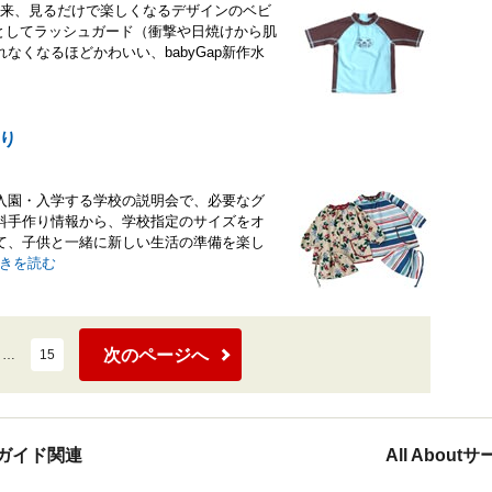
始以来、見るだけで楽しくなるデザインのベビ
としてラッシュガード（衝撃や日焼けから肌
くなるほどかわいい、babyGap新作水
り
入園・入学する学校の説明会で、必要なグ
料手作り情報から、学校指定のサイズをオ
て、子供と一緒に新しい生活の準備を楽し
きを読む
次のページへ
…
15
ガイド関連
All Abou