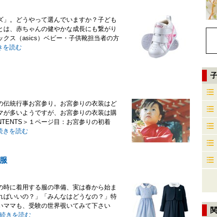
ズ」。どうやって選んでいますか？子ども
とは、赤ちゃんの健やかな成長にも繋がり
クス（asics）ベビー・子供靴担当者の方
きを読む
の伝統行事お宮参り。お宮参りの衣装はど
マが多いようですが、お宮参りの衣装は購
TENTS＞１ページ目：お宮参りの初着
続きを読む
服
の時に着用する服の準備、実は春から始ま
ればいいの？」「みんなはどうなの？」特
いママも、受験の世界覗いてみて下さい
続きを読む