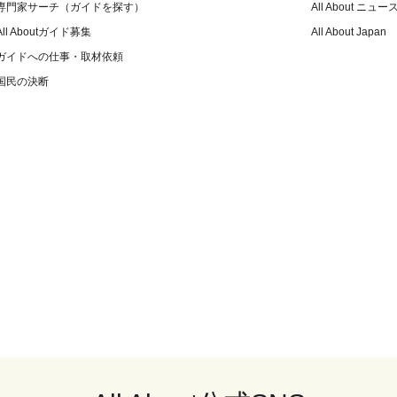
専門家サーチ（ガイドを探す）
All About ニュー
All Aboutガイド募集
All About Japan
ガイドへの仕事・取材依頼
国民の決断