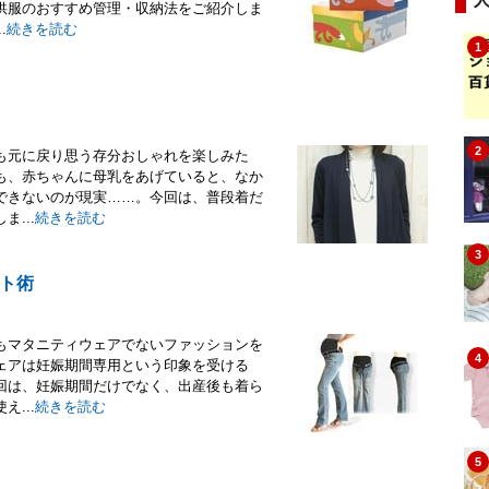
供服のおすすめ管理・収納法をご紹介しま
.
続きを読む
1
2
も元に戻り思う存分おしゃれを楽しみた
も、赤ちゃんに母乳をあげていると、なか
できないのが現実……。今回は、普段着だ
...
続きを読む
3
ト術
もマタニティウェアでないファッションを
4
ェアは妊娠期間専用という印象を受ける
回は、妊娠期間だけでなく、出産後も着ら
...
続きを読む
5