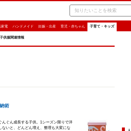
活家電
ハンドメイド
妊娠・出産
育児・赤ちゃん
子育て・キッズ
子供服関連情報
納術
ぐんぐん成長する子供。1シーズン限りで洋
しないと、どんどん増え、整理も大変にな