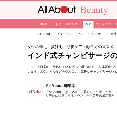
Beauty
MICO
メイク
スキンケア
ヘア
ボディケア
All About
ビューティ
ヘア
ヘアケア
女性
女性の薄毛・抜け毛
／頭皮ケア・顔ヨガのススメ
インド式チャンピサージ
インドで日常的に行われている“頭皮の揉みほぐし”を体系化し
います。水やオイルなどを使わない、気軽なチャンピサージとは
All About 編集部
「All About」は、マネー・暮らし・住宅・
り豊かに快適にするノウハウから業界の最新動向
イトです。