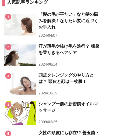
人気記事ランキング
「髪の毛が平たい」など髪の悩
1
みを解決！なりたい髪に近づく
お手入れ
2024/04/07
汗が薄毛や抜け毛を進行？ 猛暑
2
を乗りきるヘアケア
2024/08/14
頭皮クレンジングのやり方と
3
は？ 頭皮と顔は一枚肌！
2024/10/19
シャンプー前の新習慣オイルマ
4
ッサージ
2009/03/25
女性の頭皮にも存在!? 善玉菌・
5