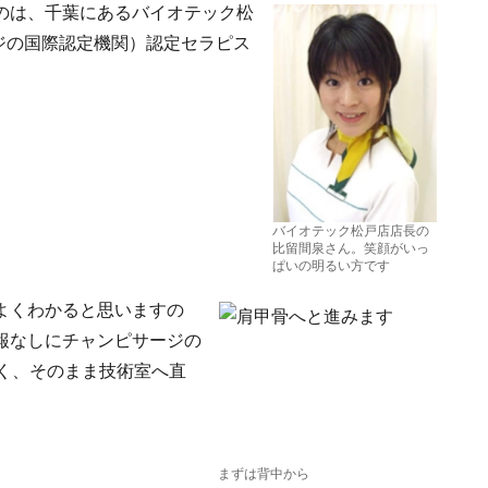
のは、千葉にあるバイオテック松
サージの国際認定機関）認定セラピス
バイオテック松戸店店長の
比留間泉さん。笑顔がいっ
ぱいの明るい方です
よくわかると思いますの
報なしにチャンピサージの
く、そのまま技術室へ直
まずは背中から