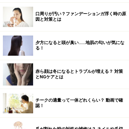
「触る・触れるというのは、動物には必要なこと。触れ
口周りが汚い？ファンデーションガ浮く時の原
ることが大事」と宮崎さんは言います。頭はいつも外に
因と対策とは
出ていて、触れるのは簡単。頭をなでてあげるだけで、
安心感や安らぎを与えることができるのだとか。子ども
やパートナー、職場の仲間と、頭をなで合うことで、そ
夕方になると頭が臭い……地肌の匂いが気にな
の場がなごみ、リラックスした気持ちになれるそうで
る！
す。
赤ら顔は冬になるとトラブルが増える？ 対策
次ページでは、宮崎さんに、セルフヘッドマッサージを
とNGケアとは
ご紹介いただきます。
チークの適量って一体どれくらい？ 動画で確
自分でできるセルフヘッドマッサージ
認！
頭は血行が悪くなり、ストレスがたまりやすい場所。セ
ルフヘッドマッサージは、頭部の血流を良くし、酸素を