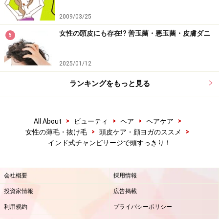
鼻から吸って吐いて、3回深呼吸をする。吸う時に肩を
2009/03/25
ぐーっと上げて、ストンと落とし、首と肩をリラックス
女性の頭皮にも存在!? 善玉菌・悪玉菌・皮膚ダニ
させる。僧帽筋と胸鎖乳突筋に沿って、下から上へ指の
5
先でやさしくなでる。指は立てないように、寝かせるよ
うにする。この時、もう一方の手でひじを支えてあげる
2025/01/12
とラク。
ランキングをもっと見る
2.オイルをつける
オイルをつける場合はここでつける。手のひらで温める
>
>
>
>
All About
ビューティ
ヘア
ヘアケア
とさらに良い。まずは頭頂部にオイルを擦りこむ。もう
>
>
女性の薄毛・抜け毛
頭皮ケア・顔ヨガのススメ
インド式チャンピサージで頭すっきり！
一度手にオイルを取り、今後は、頭皮全体に擦りこむ。
ホホバ、スイートアーモンド、オリーブオイル、ゴマ油
（白）がおすすめ。自分に合うアロマオイルを1～2滴入
会社概要
採用情報
れても良い。オイルをつけなくてもOK。
投資家情報
広告掲載
利用規約
プライバシーポリシー
3.首のつけ根（後頭骨）のマッサージ