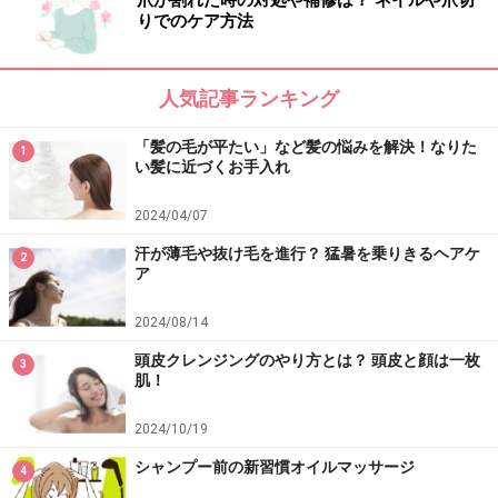
爪が割れた時の対処や補修は？ ネイルや爪切
すみずみに届ける効果があります。酸素が頭部に行き渡
りでのケア方法
れば、頭が冴えてクリアになり、気持ちまでポジティブ
に。ストレス解消にもつながります。また、セルフヘッ
人気記事ランキング
ドマッサージで頭皮がやわらかくなれば、毛母細胞にも
酸素や栄養が届き、健康な髪も生まれてくることにつな
「髪の毛が平たい」など髪の悩みを解決！なりた
1
がります。
い髪に近づくお手入れ
2024/04/07
【ポイント】
汗が薄毛や抜け毛を進行？ 猛暑を乗りきるヘアケ
・呼吸は止めないよう、自然に行う。鼻から吸って鼻か
2
ア
ら吐く。
・こすらないようにする。
2024/08/14
・強い力をかけ過ぎない。
頭皮クレンジングのやり方とは？ 頭皮と顔は一枚
3
肌！
・それぞれの工程は気持ち良いと感じるまで行う。
2024/10/19
1.首・肩のマッサージ
シャンプー前の新習慣オイルマッサージ
4