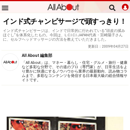
インド式チャンピサージで頭すっきり！
インド式チャンピサージは、インドで日常的に行われている“頭皮の揉み
ほぐし”を体系化したもの。今回は、L.C.I.C.I.JAPAN代表・宮崎陽子さん
に、セルフヘッドマッサージの方法を教えていただきました。
更新日：
2009年04月27日
All About 編集部
「All About」は、マネー・暮らし・住宅・グルメ・旅行・健康
など多彩な分野で、その道のプロ（専門家）が、日常生活をよ
り豊かに快適にするノウハウから業界の最新動向、読み物コラ
ムまで、多彩なコンテンツを発信する日本最大級の総合情報サ
イトです。