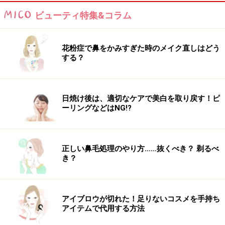
学びたい。そう感じていたものの、そのころ日本では、
ビューティ特集&コラム
しっかりした技術を習得するところがなかったそうで
す。そして、巡りあったのがイギリスのL.C.I.C.I.でした。
宮崎さんは渡英し、ナレンドラ氏にインドのセラピーを
花粉症で鼻をかみすぎた時のメイク直しはどう
する？
学び、“Best Student”の称号を与えられました。
日焼け後は、適切なケアで美白を取り戻す！ピ
町に一人、チャンピサージができる人を
ーリングなどはNG!?
2003年、ナレンドラ・メータ氏と共に、日本でL.C.I.C.I.
認定インディアンヘッドマッサージ トレーニングコース
正しい鼻毛処理のやり方……抜くべき？ 剃るべ
をはじめ、多くの認定講師や認定セラピストが養成され
き？
ています。「日本もインドのように、町に一人、チャン
ピサージができる人がいて、日常的に気軽にチャンピサ
ージが受けられるようになれば」と、宮崎さんは日々忙
アイブロウが切れた！足りないコスメを手持ち
アイテムで代用する方法
しく飛び回っておられます。