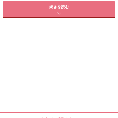
言葉だと思います。インド式チャンピサージとは、イン
続きを読む
ドで日常的に行われている“頭皮の揉みほぐし”を体系化
したものです。
今回は、L.C.I.C.I.JAPAN代表をつとめる宮崎陽子さんに、
チャンピサージの一部テクニックをセルフ向けにアレン
ジした、セルフヘッドマッサージを伝授いただきまし
た。
チャンピサージ＝ヘッドマッサージ
チャンピサージは、インドのヘッドマッサージを欧米へ
普及させた創始者である、ナレンドラ・メータ氏の造
語。「チャンピ」とは、ヒンドゥー語で「ヘッドマッサ
ージ」という意味で、「シャンプー」の語源となった言
葉だそうです。「サージ」は、「マッサージ」のことで