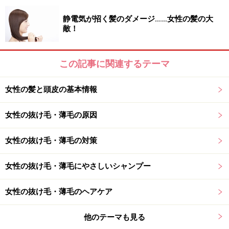
しく日本に普及するために、日々活動を行っています。
静電気が招く髪のダメージ……女性の髪の大
宮崎さんはインドのセラピーを学ぶ前は、アロマセラピ
敵！
ストとして病院やクリニック、スポーツクラブなどでセ
ラピーを行ったり、自然療法を教えたりしていました。
L.C.I.C.I.で学ぶきっかけとなったのは、2002年、都内の
この記事に関連するテーマ
総合病院でセラピーのボランティア活動を行っていたと
女性の髪と頭皮の基本情報
きのこと。ある患者さんのセラピーを行っていた時、付
き添いの方に、「顔も麻痺して動きにくくなってしまっ
女性の抜け毛・薄毛の原因
たので、首から上もマッサージして欲しい」と言われ、
ヘッドマッサージの正しい技術を身に付けたいと思いは
女性の抜け毛・薄毛の対策
じめたそうです。
女性の抜け毛・薄毛にやさしいシャンプー
ホテルやエステサロンと違い、病院では着ているものを
脱いで、全身のマッサージを受けることができません。
女性の抜け毛・薄毛のヘアケア
身体がつらい患者さんのために、ヘッドマッサージをし
他のテーマも見る
てあげたい。ベッドの上でもケアできるマッサージ法を