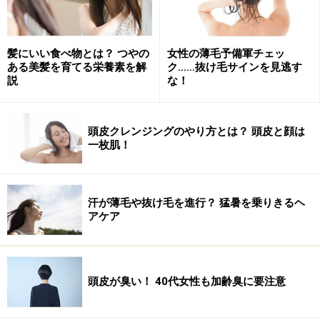
宮崎さんが日本支部代表をつとめるL.C.I.C.I.（ロンドン
センター オブ インディアン チャンピサージ インターナ
ショナル）は、イギリスにあるインド式ヘッドマッサー
髪にいい食べ物とは？ つやの
女性の薄毛予備軍チェッ
ジの世界的リーディングスクールです。「チャンピサー
ある美髪を育てる栄養素を解
ク……抜け毛サインを見逃す
ジ」を作ったナレンドラ・メータ氏が、インドのセラピ
説
な！
ー（ヘッドマッサージ・フェイスマッサージ・フットマ
ッサージ）の最高教育を提供するために、イギリスに設
頭皮クレンジングのやり方とは？ 頭皮と顔は
立されました。そこでは、ヨーロッパはもちろん、アメ
一枚肌！
リカやカナダなど、世界各国の方々が同じカリキュラム
でテクニックを学び、確かな技術を持ったセラピストと
して卒業しています。
汗が薄毛や抜け毛を進行？ 猛暑を乗りきるヘ
アケア
身体がつらい患者さんにヘッドマッサージ
をしてあげたい
頭皮が臭い！ 40代女性も加齢臭に要注意
宮崎さんもその一人で、L.C.I.C.I.のインドのセラピーを正