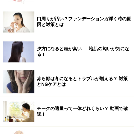
いでいるのですが、40歳過ぎると、体内の抗酸化物質の
働きが弱ってきます。これにより、皮脂の酸化が促進し
口周りが汚い？ファンデーションガ浮く時の原
てしまいます。皮脂が酸化すると、動物性蛋白質が腐っ
因と対策とは
たような臭いが発生します。活性酸素が増加する原因に
は、バランスの悪い食事や飲酒・喫煙、ストレス、乱れ
た生活リズムが挙げられます。
夕方になると頭が臭い……地肌の匂いが気にな
る！
加齢によるノネナールの発生、皮脂の増加、皮脂の酸
化
。これらの要因が重なって、40代以降、女性の頭皮の
赤ら顔は冬になるとトラブルが増える？ 対策
臭いが気になってきます。
とNGケアとは
では、加齢による女性の頭皮の臭いを抑えるには、どう
すればよいのでしょうか。
チークの適量って一体どれくらい？ 動画で確
認！