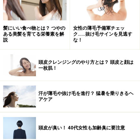
されることで発生します。加齢臭を抑えるためには、ヘ
キサデセン酸を減らすこと、つまり、過剰な皮脂の分泌
を抑えることが大切です。
髪にいい食べ物とは？ つやの
女性の薄毛予備軍チェッ
ある美髪を育てる栄養素を解
ク……抜け毛サインを見逃す
説
な！
頭皮クレンジングのやり方とは？ 頭皮と顔は
毛穴にたまった皮脂は、頭皮の保湿をしてくれる反面、加齢
一枚肌！
臭の原因にもなっています
頭皮の皮脂は、バターぐらいの濃さで、毛穴にたまって
います。毛穴には、常在菌（ニキビ球菌、ニキビ棹（か
汗が薄毛や抜け毛を進行？ 猛暑を乗りきるヘ
アケア
ん）菌、ブドウ球菌、マラセチア菌など）という、良い
働きをする菌が存在しています。常在菌はリパーゼとい
う脂肪分解酵素を持っていて、皮脂を食べて分解してく
れます。分解された皮脂は汗と混ざり合って乳液状にな
頭皮が臭い！ 40代女性も加齢臭に要注意
り、頭皮に広がって保湿しています。