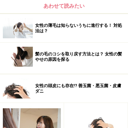
あわせて読みたい
女性の薄毛は知らないうちに進行する！ 対処
法は？
生活リズムや食生活を見直す
髪の毛のコシを取り戻す方法とは？ 女性の髪
やせの原因を探る
メンタル的な問題も……
女性の頭皮にも存在!? 善玉菌・悪玉菌・皮膚
ダニ
そもそも、加齢臭って何？
加齢臭とは、皮脂から発生する臭いのことです。臭いの
主な原因は
ノネナールという体臭成分
。ノネナールは、
皮脂に含まれる
ヘキサデセン酸（脂肪酸の一種）
が分解