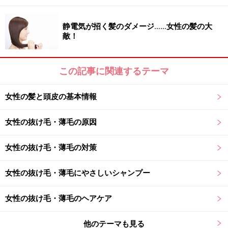
静電気が招く髪のダメージ……女性の髪の大
40代になると加齢臭の原因物質が発生！
敵！
しかし、40代になると、男性も女性も皮脂の中に、若い
この記事に関連するテーマ
ころにはなかったヘキサデセン酸が増加してきます。常
在菌がヘキサデセン酸を含んだ皮脂を分解することで、
女性の髪と頭皮の基本情報
ノネナールが発生します。これが、40代になると加齢臭
が強くなってくる原因です。
女性の抜け毛・薄毛の原因
男性の方が加齢臭が強いのは、皮脂量が女性よりも多い
女性の抜け毛・薄毛の対策
からです。合わせて、女性ホルモンが皮脂の分泌を抑え
る働きを持っているため、ホルモンバランスが正常な場
女性の抜け毛・薄毛にやさしいシャンプー
合、皮脂が過剰に出ることがありません。ただ、加齢に
女性の抜け毛・薄毛のヘアケア
より女性ホルモンの分泌が減少すると、男性ホルモンの
働きが優位になり、皮脂が増えてきます。皮脂の増加、
他のテーマも見る