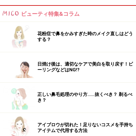
つまり、加齢臭の原因が増加するというわけです。
ビューティ特集&コラム
皮脂腺が多い身体の部位はどこか、ご存じですか？ 顔
面だと考える女性が多いと思いますが、正解は「頭皮」
花粉症で鼻をかみすぎた時のメイク直しはどう
です！ お父さんの枕から加齢臭がする……といわれる理
する？
由は、ここにあります。男性も女性も、皮脂腺が多い頭
皮から加齢臭が出やすいのです。
日焼け後は、適切なケアで美白を取り戻す！ピ
ーリングなどはNG!?
活性酸素が引き起こす、皮脂の酸化
加齢臭の原因は、もうひとつあります。皮脂の酸化で
正しい鼻毛処理のやり方……抜くべき？ 剃るべ
す。皮脂の酸化には、活性酸素が関わっています。活性
き？
酸素とは、酸素が活性化したもので、体内の細胞を酸化
（＝サビ）させます。
アイブロウが切れた！足りないコスメを手持ち
アイテムで代用する方法
若いうちは、体内にある抗酸化物質が働いて、酸化を防