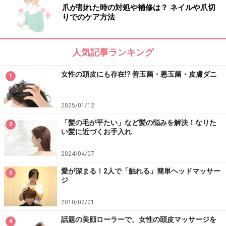
爪が割れた時の対処や補修は？ ネイルや爪切
りでのケア方法
人気記事ランキング
女性の頭皮にも存在!? 善玉菌・悪玉菌・皮膚ダニ
1
2025/01/12
「髪の毛が平たい」など髪の悩みを解決！なりた
2
女性の頭皮の加齢臭を抑える対処法
い髪に近づくお手入れ
女性の頭皮の加齢臭を抑えるには、次のような対処法が
2024/04/07
あります。
愛が深まる！2人で「触れる」簡単ヘッドマッサー
3
ジ
2010/02/01
頭皮を清潔にする
話題の美顔ローラーで、女性の頭皮マッサージを
4