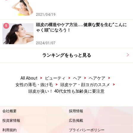
2021/04/19
加齢臭を抑えるには、頭皮を清潔に保つこと。1日何回も髪
頭皮の構造やケア方法……健康な髪を生む“こんに
5
を洗いたい場合は、お湯で流すだけでも効果的
ゃく頭”になろう！
年齢を重ねると、常在菌の種類が増えるといわれていま
2024/01/07
す。頭皮の臭いが気になる時は、余分な皮脂や頭皮の表
ランキングをもっと見る
面に存在する余計な常在菌を洗いながしましょう。表面
の常在菌を洗い流しても、角質の中からまた常在菌は現
れます。皮脂量と常在菌のバランスを保つことが大切な
>
>
>
>
All About
ビューティ
ヘア
ヘアケア
のです。
>
>
女性の薄毛・抜け毛
頭皮ケア・顔ヨガのススメ
頭皮が臭い！ 40代女性も加齢臭に要注意
シャンプー剤を使いすぎると必要な皮脂までが除去され
るので、シャンプー剤を使うのは1日1回にとどめましょ
会社概要
採用情報
う。1日に何度も髪を洗いたい場合は、お湯で流すだけ
投資家情報
広告掲載
で十分です。
利用規約
プライバシーポリシー