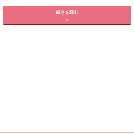
＜目次＞
続きを読む
そもそも、加齢臭って何？
40代になると加齢臭の原因物質が発生！
活性酸素が引き起こす、皮脂の酸化
女性の頭皮の加齢臭を抑える対処法
頭皮を清潔にする
ノネナールを除去する
シャンプー、トリートメントはよく洗い流す
頭皮をよく乾かす