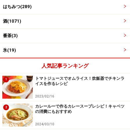
醤油、はちみつ、酒はあらかじめ合わせておくと楽で
はちみつ(289)
す。 はちみつが入るので、火加減に注意してください。
酒(1071)
時間は目安です。
番茶(3)
氷(19)
人気記事ランキング
トマトジュースでオムライス！炊飯器でチキンラ
1
イスを作るレシピ
2023/02/16
カレールーで作るカレースープレシピ！キャベツ
2
の消費にもおすすめ
2024/03/10