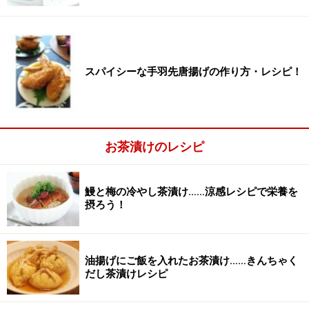
うなぎは食べやすいサイズに切る。
1
うなぎは食べやすいサイズに切ります。梅干は種をと
り、たたきます。生姜は皮をむき、千切りにします。大
葉も同じく千切りにします。
スパイシーな手羽先唐揚げの作り方・レシピ！
番茶は予めいれて冷やしておくか、濃いめにいれて氷で
冷やします。
お茶漬けのレシピ
ほうじ茶やウーロン茶でも、お好みで。
鰻と梅の冷やし茶漬け……涼感レシピで栄養を
摂ろう！
油揚げにご飯を入れたお茶漬け……きんちゃく
だし茶漬けレシピ