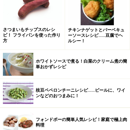
氷
適量 ※お好みで。
さつまいもチップスのレシ
チキンナゲットとバーベキュ
ピ！ フライパンを使った作り
ーソースレシピ……豆腐でヘ
方
ルシー！
ホワイトソースで煮る！白菜のクリーム煮の簡
単おかずレシピ
枝豆ペペロンチーニレシピ……ビールに、ワイ
ンなどのおつまみに！
うなぎと梅の冷やし茶漬けの作り方・手順
フォンドボーの簡単人気レシピ！家庭で極上肉
■
冷やし茶漬けの作り方
料理