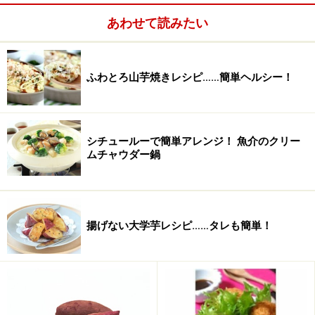
うなぎ
1枚
あわせて読みたい
梅干
1～2個
ご飯
2～3膳分
ふわとろ山芋焼きレシピ……簡単ヘルシー！
生姜
1/2かけ
大葉
3～4枚
シチュールーで簡単アレンジ！ 魚介のクリー
ムチャウダー鍋
醤油
大さじ1
はちみつ
大さじ1/2
揚げない大学芋レシピ……タレも簡単！
酒
大さじ1と1/2※醤油、はちみ
つと同量分。
番茶
適量 ※ほうじ茶やウーロン
茶でも。