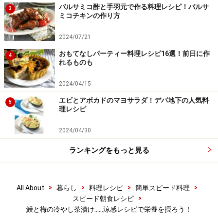
バルサミコ酢と手羽元で作る料理レシピ！バルサ
3
ミコチキンの作り方
2024/07/21
盛り付けて、完成。
4
おもてなしパーティー料理レシピ16選！前日に作
4
れるものも
器にごはんを盛り付け、生姜を散らします。うなぎを盛
り付け、番茶を注いだら、梅と大葉をトッピングしま
2024/04/15
す。
エビとアボカドのマヨサラダ！デパ地下の人気料
5
氷を浮かべれば、より涼やかに。
理レシピ
2024/04/30
ランキングをもっと見る
>
>
>
>
All About
暮らし
料理レシピ
簡単スピード料理
>
スピード朝食レシピ
鰻と梅の冷やし茶漬け……涼感レシピで栄養を摂ろう！