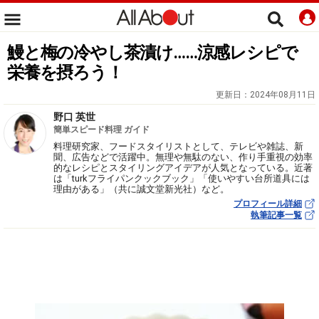
鰻と梅の冷やし茶漬け……涼感レシピで
栄養を摂ろう！
更新日：
2024年08月11日
野口 英世
簡単スピード料理 ガイド
料理研究家、フードスタイリストとして、テレビや雑誌、新
聞、広告などで活躍中。無理や無駄のない、作り手重視の効率
的なレシピとスタイリングアイデアが人気となっている。近著
は「turkフライパンクックブック」「使いやすい台所道具には
理由がある」（共に誠文堂新光社）など。
プロフィール詳細
執筆記事一覧