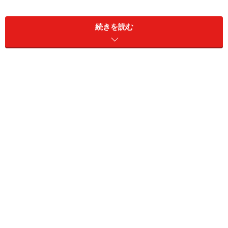
続きを読む
食欲減退の夏は、のど越しの良い食事でもいいから、栄
養を摂ることが大切です。ただし、冷たい分、生姜で身
体を温め、代謝をアップさせましょう。そして、梅干で
食欲を刺激し、うなぎでスタミナをつけましょう。身体
のリズムを整え、バランスを立て直せば、夏バテも解消
できます！ なお、「うなぎと梅干」の食べ合わせが悪
い、というのは迷信です。梅干はうなぎのコッテリ感を
緩和し、平たんになりがちな、お茶漬けのアクセントに
もなります。是非加えてくださいね。
うなぎと梅の冷やし茶漬け(2～3人分)
■
冷やし茶漬けの材料