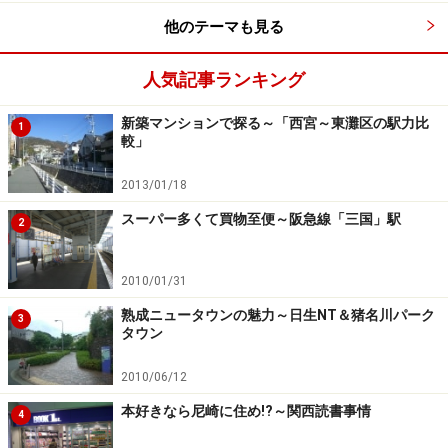
他のテーマも見る
人気記事ランキング
新築マンションで探る～「西宮～東灘区の駅力比
1
較」
2013/01/18
スーパー多くて買物至便～阪急線「三国」駅
2
2010/01/31
熟成ニュータウンの魅力～日生NT＆猪名川パーク
3
タウン
2010/06/12
本好きなら尼崎に住め!?～関西読書事情
4