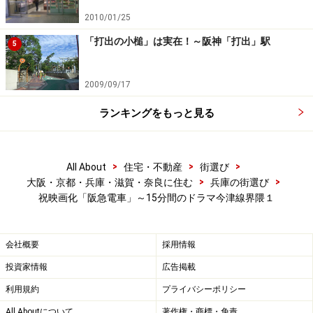
2010/01/25
「打出の小槌」は実在！～阪神「打出」駅
5
2009/09/17
ランキングをもっと見る
>
>
>
All About
住宅・不動産
街選び
>
>
大阪・京都・兵庫・滋賀・奈良に住む
兵庫の街選び
祝映画化「阪急電車」～15分間のドラマ今津線界隈１
会社概要
採用情報
投資家情報
広告掲載
利用規約
プライバシーポリシー
All Aboutについて
著作権・商標・免責