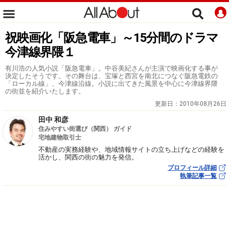
祝映画化「阪急電車」～15分間のドラマ
今津線界隈１
有川浩の人気小説「阪急電車」。中谷美紀さんが主演で映画化する事が
決定したそうです。その舞台は、宝塚と西宮を南北につなぐ阪急電鉄の
「ローカル線」、今津線沿線。小説に出てきた風景を中心に今津線界隈
の街並を紹介いたします。
更新日：
2010年08月26日
田中 和彦
住みやすい街選び（関西） ガイド
宅地建物取引士
不動産の実務経験や、地域情報サイトの立ち上げなどの経験を
活かし、関西の街の魅力を発信。
プロフィール詳細
執筆記事一覧