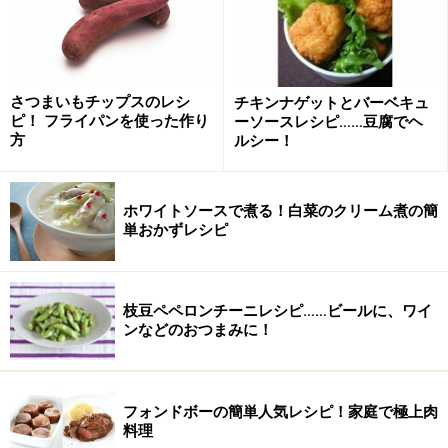
1
ボウルに、ドレッシングの材料（オレンジジュース、
酢、オリーブオイル、塩）を合わせ、よく混ぜます。
さつまいもチップスのレシ
チキンナゲットとバーベキュ
ピ！ フライパンを使った作り
ーソースレシピ……豆腐でヘ
方
ルシー！
ホワイトソースで煮る！白菜のクリーム煮の簡
単おかずレシピ
枝豆ペペロンチーニレシピ……ビールに、ワイ
ンなどのおつまみに！
フォンドボーの簡単人気レシピ！家庭で極上肉
料理