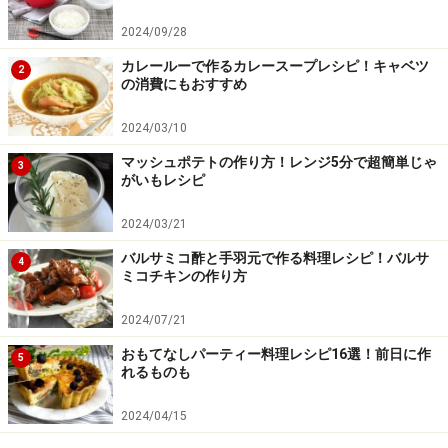
法に注意してください。
2024/09/28
カレールーで作るカレースープレシピ！キャベツ
【編集部おすすめの購入サイト】
2
の消費にもおすすめ
Amazonで人気レシピの書籍をチェック！
2024/03/10
マッシュポテトの作り方！レンジ5分で超簡単じゃ
3
楽天市場で人気レシピの書籍をチェック！
がいもレシピ
2024/03/21
バルサミコ酢と手羽元で作る料理レシピ！バルサ
4
ミコチキンの作り方
2024/07/21
おもてなしパーティー料理レシピ16選！前日に作
5
れるものも
2024/04/15