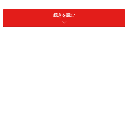
簡単オレンジドレッシング(2人分)
続きを読む
■
具材
ベビーリーフ
適量 ※レタスでも
ミニトマト
4個
オレンジ
1/2個
■
オレンジドレッシング
オレンジジュース
大さじ2
酢
大さじ1/2
オリーブオイル
大さじ1
塩
1/4