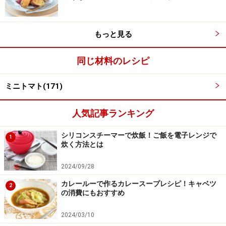
す場合があります。必ず清潔な状態で、正しい方法で行い、なる
べく早めにお召し上がりください。また、持ち運びの際は保存方
法に注意してください。
もっと見る
【編集部おすすめの購入サイト】
同じ材料のレシピ
Amazonで人気レシピの書籍をチェック！
ミニトマト(171)
楽天市場で人気レシピの書籍をチェック！
人気記事ランキング
シリコンスチーマーで炊飯！ご飯を電子レンジで
1
炊く方法とは
2024/09/28
カレールーで作るカレースープレシピ！キャベツ
2
の消費にもおすすめ
2024/03/10