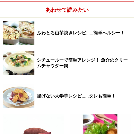
マリネ液を作る
1
あわせて読みたい
お好みで、トマトは湯むきします。酢、はちみつを合わ
せ、ハニーマリネ液を作ります。
ふわとろ山芋焼きレシピ……簡単ヘルシー！
トマトは2色用意し、湯むきしたもの、そのままのも
の、などとりあわせて、マリネを作れば、色鮮やかに。
シチュールーで簡単アレンジ！ 魚介のクリー
ムチャウダー鍋
揚げない大学芋レシピ……タレも簡単！