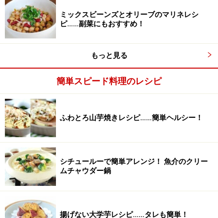
ミックスビーンズとオリーブのマリネレシ
ピ……副菜にもおすすめ！
もっと見る
簡単スピード料理のレシピ
ワンポイントアドバイス
甘さ控えめにしたい場合は、はちみつの量を減らしてく
ふわとろ山芋焼きレシピ……簡単ヘルシー！
ださい。また、酢が苦手な方は、酢の一部をレモン汁に
かえる、もしくは、酢とはちみつを合わせたものを、ラ
ップをかけずに、レンジで約30秒加熱します。そうすれ
シチュールーで簡単アレンジ！ 魚介のクリー
ば酢の角もとれ、まろやかになります。
ムチャウダー鍋
※記事内容は執筆時点のものです。最新の内容をご確認くださ
い。
※衛生面および保存状態に起因して食中毒や体調不良を引き起こ
揚げない大学芋レシピ……タレも簡単！