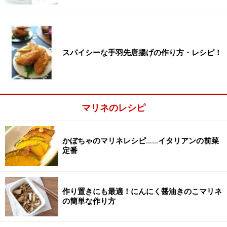
トマトをマリネ液に漬け、冷蔵庫で冷やす
2
トマトを加え、冷蔵庫で2時間以上、冷やします。お好
みで、ハーブも一緒にマリネすれば、爽やかな仕上がり
スパイシーな手羽先唐揚げの作り方・レシピ！
に。
落としラップをすれば、マリネが早く仕上がります。
マリネのレシピ
かぼちゃのマリネレシピ……イタリアンの前菜
定番
作り置きにも最適！にんにく醤油きのこマリネ
の簡単な作り方