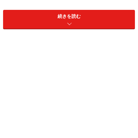
続きを読む
トマトのハニーマリネ(2人分)
■
トマトのハニーマリネの材料
ミニトマト
20個 ※赤や黄色のプチトマ
トを使用
■
調味料
酢
大さじ4
はちみつ
大さじ2
トマトのハニーマリネの作り方・手順
■
トマトのハニーマリネの作り方