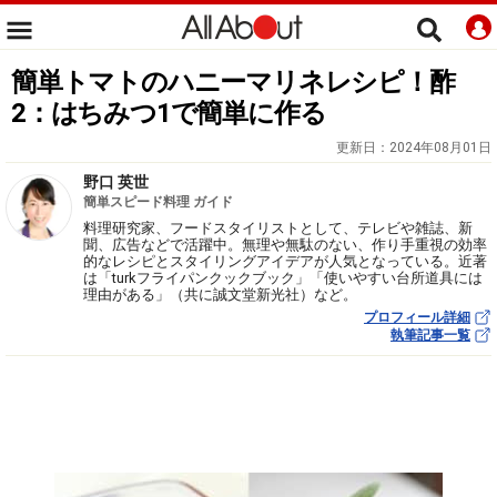
簡単トマトのハニーマリネレシピ！酢
2：はちみつ1で簡単に作る
更新日：
2024年08月01日
野口 英世
簡単スピード料理 ガイド
料理研究家、フードスタイリストとして、テレビや雑誌、新
聞、広告などで活躍中。無理や無駄のない、作り手重視の効率
的なレシピとスタイリングアイデアが人気となっている。近著
は「turkフライパンクックブック」「使いやすい台所道具には
理由がある」（共に誠文堂新光社）など。
プロフィール詳細
執筆記事一覧