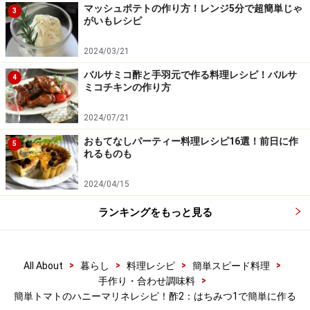
マッシュポテトの作り方！レンジ5分で超簡単じゃ
3
がいもレシピ
2024/03/21
バルサミコ酢と手羽元で作る料理レシピ！バルサ
4
ミコチキンの作り方
2024/07/21
おもてなしパーティー料理レシピ16選！前日に作
5
れるものも
2024/04/15
ランキングをもっと見る
>
>
>
>
All About
暮らし
料理レシピ
簡単スピード料理
>
手作り・合わせ調味料
簡単トマトのハニーマリネレシピ！酢2：はちみつ1で簡単に作る