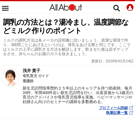
調乳の方法とは？湯冷まし、温度調節な
どミルク作りのポイント
ミルクの調乳方法は各メーカの説明書に従いましょう。清潔な環境で作
り、3時間ごとにあげるというのは、母乳をあげる際と同じです。ここで
はミルクの上手に調乳する方法を解説します。飲ませた後は必ずゲップ
をさせ、赤ちゃんのお腹のガスを抜きましょう。
更新日：
2020年02月24日
浅井 貴子
母乳育児 ガイド
看護師
新生児訪問指導歴約２５年以上のキャリアを持つ助産師。毎月
30件、年間400件近い新生児訪問を行い、出産直後から3歳児の
育児のアドバイスや母乳育児指導を実施。ベビーマッサージや
妊婦さん向けのセミナーの講師を多数務める。
プロフィール詳細
執筆記事一覧