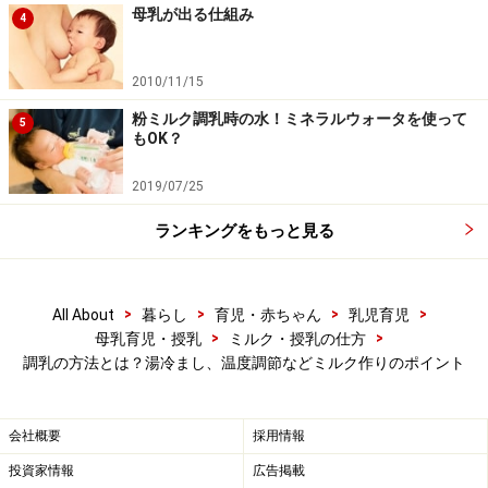
母乳が出る仕組み
4
乳首を含ませみて、飲みの加減をホルダーを強く締めた
り弱く締めたりして調節します。最後は、縦抱きにして
2010/11/15
ゲップ（排気）をさせ、胃に溜まった空気を出してあげ
ましょう。
粉ミルク調乳時の水！ミネラルウォータを使って
5
もOK？
※画像提供：
和光堂
2019/07/25
ランキングをもっと見る
【関連記事】
赤ちゃんのゲップ出し方や抱き方コツ！新生児育児
粉ミルク調乳時の水！ミネラルウォータを使っても
>
>
>
>
All About
暮らし
育児・赤ちゃん
乳児育児
>
>
母乳育児・授乳
ミルク・授乳の仕方
OK？
調乳の方法とは？湯冷まし、温度調節などミルク作りのポイント
赤ちゃん・新生児の便秘！原因・解消法・マッサー
ジ
会社概要
採用情報
溢乳（いつにゅう）とは？赤ちゃんの嘔吐・吐き戻
投資家情報
広告掲載
しの原因と対処法