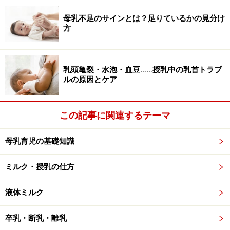
母乳不足のサインとは？足りているかの見分け
方
乳頭亀裂・水泡・血豆……授乳中の乳首トラブ
ルの原因とケア
この記事に関連するテーマ
母乳育児の基礎知識
消毒した哺乳瓶に必要量のミルクをスプーンですり
ミルク・授乳の仕方
きって入れます
一度煮沸した70度以上のお湯を、やけどに注意しな
液体ミルク
がらできあがり量の3分の2ほどまで注ぎます
卒乳・断乳・離乳
乳首、フードをしっかりつけ、哺乳瓶を振ってミル