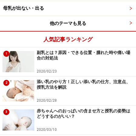
クをよく溶かします。哺乳瓶が熱いので、清潔なタ
母乳が出ない・出る
オルを巻くなどして持ちます。滑らないよう注意し
てください。上下に振ると泡ができてしまうので、
他のテーマも見る
円を描くように回して溶かします
人気記事ランキング
フードをつけたまま乳首をはずし、できあがり量ま
で70度のお湯または衛生的な湯冷ましを加えます。
副乳とは？原因・できる位置・腫れた時や痛い場
1
目盛りは泡の下であわせます。早く飲ませたいとき
合の対処法
は白湯かミルク用の水を足すと早く冷めます
2020/02/23
乳首、フードをしっかりとつけ、やけどに注意しな
添い乳のやり方！正しい添い乳の仕方、注意点、
2
がらさらに軽く振ります
授乳方法を解説
ミルクが混ざったら、すぐに哺乳瓶を水や氷水にさ
2020/02/28
らすなどして体温ぐらいまで冷やします。
赤ちゃんへのおっぱいの含ませ方と授乳の姿勢は
腕の内側にミルクを少し垂らすなどして体温ぐらい
3
どうするのがいい？
になっていることを必ず確かめてから赤ちゃんにあ
げましょう
2020/03/10