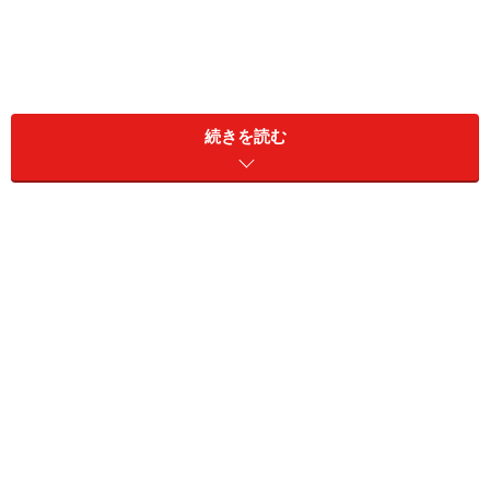
調乳の方法！ミルク調乳時の注意事項
続きを読む
調乳する場所はなるべく整頓して清潔に保ちましょ
う
哺乳ビンや調乳器具などは必ず洗浄・消毒してお
き、ほこりが入らないようにケースなどに入れまし
ょう
ママの手は洗って清潔にしておきましょう
調乳方法に対する国際的なガイドラインが2007年に
変更されています。以前よりも調乳するお湯の温度
が高く（70度以上）指導されていますので、調乳の
方法、高温のお湯の取り扱いに十分ご注意ください