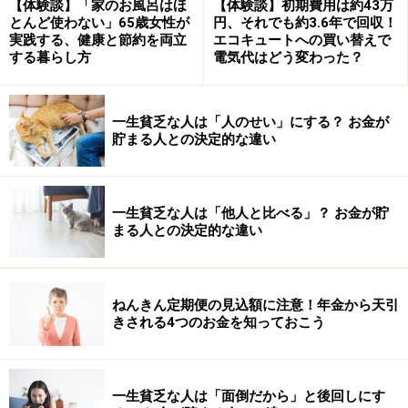
【体験談】「家のお風呂はほ
【体験談】初期費用は約43万
とんど使わない」65歳女性が
円、それでも約3.6年で回収！
実践する、健康と節約を両立
エコキュートへの買い替えで
する暮らし方
電気代はどう変わった？
一生貧乏な人は「人のせい」にする？ お金が
貯まる人との決定的な違い
一生貧乏な人は「他人と比べる」？ お金が貯
まる人との決定的な違い
ねんきん定期便の見込額に注意！年金から天引
きされる4つのお金を知っておこう
一生貧乏な人は「面倒だから」と後回しにす