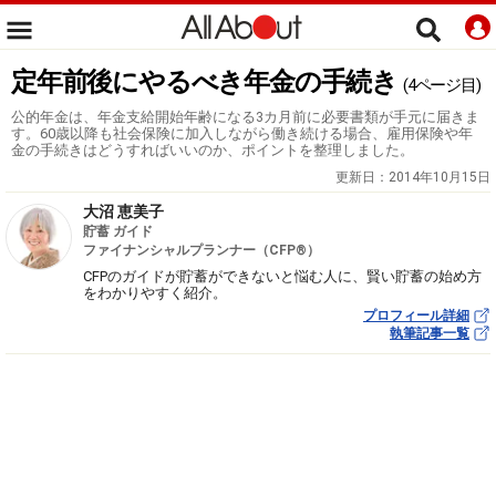
定年前後にやるべき年金の手続き
(4ページ目)
公的年金は、年金支給開始年齢になる3カ月前に必要書類が手元に届きま
す。60歳以降も社会保険に加入しながら働き続ける場合、雇用保険や年
金の手続きはどうすればいいのか、ポイントを整理しました。
更新日：
2014年10月15日
大沼 恵美子
貯蓄 ガイド
ファイナンシャルプランナー（CFP®）
CFPのガイドが貯蓄ができないと悩む人に、賢い貯蓄の始め方
をわかりやすく紹介。
プロフィール詳細
執筆記事一覧