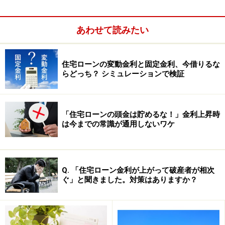
北日本銀行のパンフレットを参考に作成した。
あわせて読みたい
相殺対象となる普通預金の残高は、ローン返済が発生し
た月の１日～末日の毎日の残高を平均した金額を用いま
住宅ローンの変動金利と固定金利、今借りるな
らどっち？ シミュレーションで検証
す。キャッシュバックは、１月～６月の６ヵ月分の利息
が７月20日に、７月～12月の6ヶ月分の利息が１月20日
に本人の住宅ローン返済用口座に振り込まれます。
「住宅ローンの頭金は貯めるな！」金利上昇時
は今までの常識が通用しないワケ
【関連リンク】
預金連動型住宅ローンは繰り上げ返済効果大
これは便利でお得！自動返済住宅ローン
Q. 「住宅ローン金利が上がって破産者が相次
ぐ」と聞きました。対策はありますか？
※記事内容は執筆時点のものです。最新の内容をご確認くださ
い。
本記事の内容は一般的な情報提供を目的としており、特定の金融