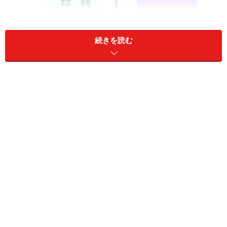
続きを読む
北日本銀行のパンフレットを参考に作成した。
また、キャッシュバックは次のように行われます。
<｢家族愛｣キャッシュバックの計算式>