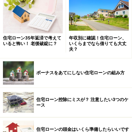
商品や投資行動を推奨するものではありません。
投資や資産運用に関する最終的なご判断はご自身の責任において
行ってください。
掲載情報の正確性・完全性については十分に配慮しております
が、その内容を保証するものではなく、これに基づく損失・損害
などについて当社は一切の責任を負いません。
最新の情報や詳細については、必ず各金融機関やサービス提供者
の公式情報をご確認ください。
住宅ローン35年返済で考えて
年収別に確認！住宅ローン、
いると怖い！ 老後破綻に？
いくらまでなら借りても大丈
夫？
次のページへ
1
/
2
ボーナスをあてにしない住宅ローンの組み方
住宅ローン控除にミスが？ 注意したい3つのケ
ース
住宅ローンの頭金はいくら準備したらいいです