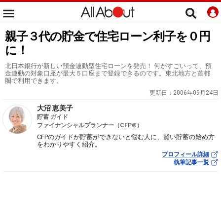
親子３代の貯金で住宅ローン利子を０円
に！
北日本銀行が新しい預金連動型住宅ローンを発売！ 何がすごいって、預
金連動の対象口座が最大５口座まで登録できるのです。東北地方と首都
圏で利用できます。
更新日：
2006年09月24日
大沼 恵美子
貯蓄 ガイド
ファイナンシャルプランナー（CFP®）
CFPのガイドが貯蓄ができないと悩む人に、賢い貯蓄の始め方
をわかりやすく紹介。
プロフィール詳細
執筆記事一覧