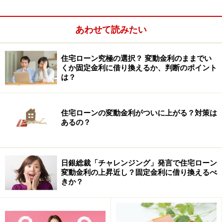
あわせて読みたい
住宅ローン減税は、一定の要綱を満たした個人の住宅ロ
住宅ローン究極の選択？ 変動金利のままでい
ーンに対して年末のローン残高の●％(借入年度等により
くか固定金利に借り換えるか、判断のポイント
異なる）を所得税額控除する、というものです。繰上げ
は？
返済をすると当然ローン残高は減少し、それに従って控
除される所得税額も少なくなってしまいます。
住宅ローンの変動金利がついに上がる？対策は
平成15年に住宅ローンを組み15年12月31日の実質ローン
あるの？
残高が2500万円の人の場合で比較すると、
日銀総裁「チャレンジング」発言で住宅ローン
10年間ではメリットがもっとはっきりします。
変動金利の上昇近し？固定金利に借り換えるべ
きか？
例えば、スターワン普通預金口座残高が毎年50万円ずつ
10年間増加するケースと毎年50万円づつ10年間繰上げ返
済をするケースでは、所得税額控除額はスターワン普通