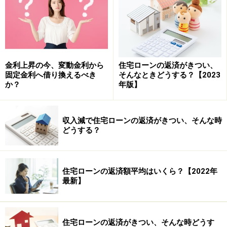
預金口座の方が27.5万円多くなります。
(3) 手元資金に安心感：
頑張って繰上げ返済したものの急な出費に対応できず、
別途ローンを組んだりキャッシングしたりする人も少な
金利上昇の今、変動金利から
住宅ローンの返済がきつい、
くありません。しかしこの住宅ローンでは、スターワン
固定金利へ借り換えるべき
そんなときどうする？【2023
か？
年版】
(外貨）普通預金口座に残高があるので、急な出費にも対
応できます。
収入減で住宅ローンの返済がきつい、そんな時
どうする？
デメリット
住宅ローンの返済額平均はいくら？【2022年
最新】
(1) 適用金利が個別で分かり難い：
適用金利は「基準金利＋担保掛目に応じた上乗せ金利」
です。
住宅ローンの返済がきつい、そんな時どうす
＊担保評価額は融資時に決定し見直しはなし。