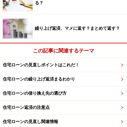
る？
＊担保評価額：一般的には購入の場合は購入価格、建築
の場合は建築価格。
繰り上げ返済、マメに返す？まとめて返す？
(2) 他の住宅ローンと併用できない。
この記事に関連するテーマ
その他
住宅ローンの見直しポイントはこれだ！
他の住宅ローンと比較するポイントとして
住宅ローンの繰り上げ返済まるわかり
(1)借入当初1ヶ月間：無利息
住宅ローンの借り換え先の選び方
(2)保証料：無料
(3)融資手数料：73,500円
住宅ローン返済の注意点
(4)繰上げ完済手数料：31,500円
(5)スターワン普通預金残高がローン残高と同額になるま
住宅ローンの見直し関連情報