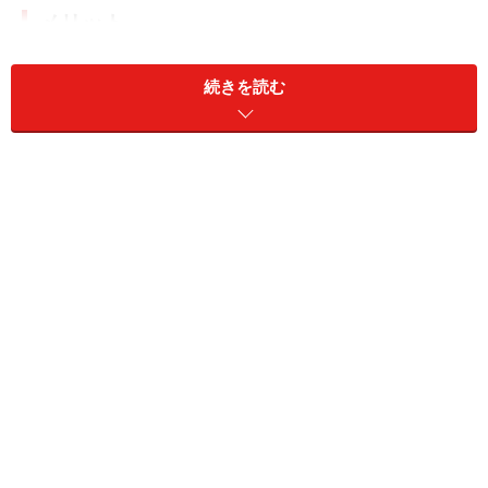
メリット
(1) 金利は日割り計算：
続きを読む
金利は、｢ローン残高?スターワン(外貨）普通預金口座残
高」に対して毎日計算します。ということは、スターワ
ン(外貨）普通預金口座残高が毎日1円単位で繰上げ返済
に効果的に繋がっていくということです。
(2) 住宅ローン減税の効果をマルマル享受できる：