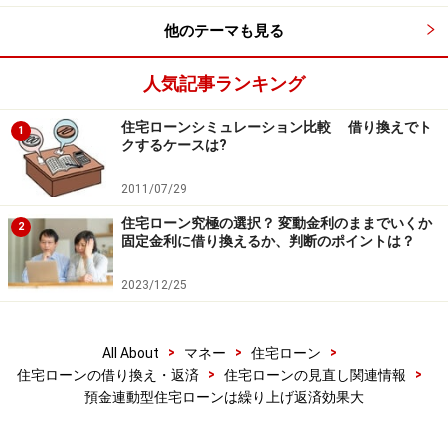
で普通預金に利息はつかない。
他のテーマも見る
(6)土地建物の購入、建設、リフォーム、住宅ローンの借
換え等に使える。
人気記事ランキング
(7)相殺計算期間：ローン借入日から61歳になる直前の上
乗せ金利見直し日前日まで
住宅ローンシミュレーション比較 借り換えでト
1
クするケースは?
などがあります。
2011/07/29
住宅ローン究極の選択？ 変動金利のままでいくか
2
固定金利に借り換えるか、判断のポイントは？
現在、普通預金の預金金利は限りなくゼロに近い金利で
2023/12/25
す。この住宅ローンでは、
利息計算の際に普通預金残高
を住宅ローン残高から差し引くので、実質「普通預金金
利＝住宅ローン金利」
となります。元本保証の金融商品
>
>
>
All About
マネー
住宅ローン
で住宅ローン金利を超えるものは現在ありません。この
>
>
住宅ローンの借り換え・返済
住宅ローンの見直し関連情報
預金連動型住宅ローンは繰り上げ返済効果大
住宅ローンは、高利回りの金融商品ともいえます。