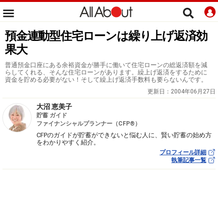
預金連動型住宅ローンは繰り上げ返済効
果大
普通預金口座にある余裕資金が勝手に働いて住宅ローンの総返済額を減
らしてくれる、そんな住宅ローンがあります。繰上げ返済をするために
資金を貯める必要がない！そして繰上げ返済手数料も要らないんです。
更新日：
2004年06月27日
大沼 恵美子
貯蓄 ガイド
ファイナンシャルプランナー（CFP®）
CFPのガイドが貯蓄ができないと悩む人に、賢い貯蓄の始め方
をわかりやすく紹介。
プロフィール詳細
執筆記事一覧