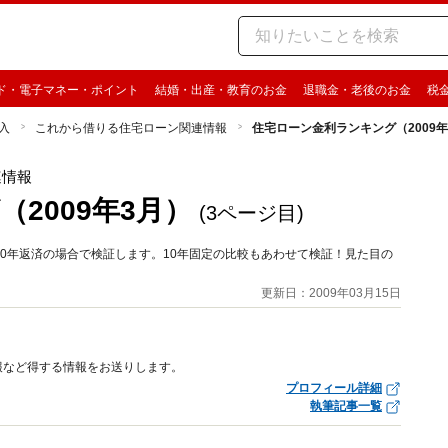
ド・電子マネー・ポイント
結婚・出産・教育のお金
退職金・老後のお金
税
入
これから借りる住宅ローン関連情報
住宅ローン金利ランキング（2009年
連情報
2009年3月）
(3ページ目)
0年返済の場合で検証します。10年固定の比較もあわせて検証！見た目の
更新日：2009年03月15日
報など得する情報をお送りします。
プロフィール詳細
執筆記事一覧