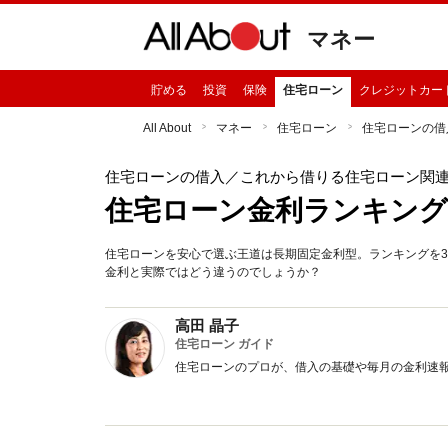
マネー
貯める
投資
保険
住宅ローン
クレジットカー
All About
マネー
住宅ローン
住宅ローンの借
住宅ローンの借入
／これから借りる住宅ローン関
住宅ローン金利ランキング（
住宅ローンを安心で選ぶ王道は長期固定金利型。ランキングを3
金利と実際ではどう違うのでしょうか？
高田 晶子
住宅ローン ガイド
住宅ローンのプロが、借入の基礎や毎月の金利速