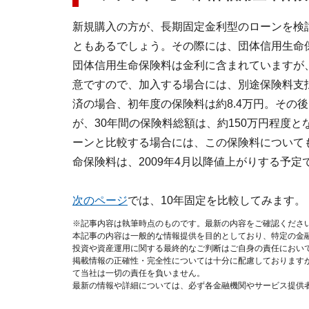
新規購入の方が、長期固定金利型のローンを検
ともあるでしょう。その際には、団体信用生命
団体信用生命保険料は金利に含まれていますが
意ですので、加入する場合には、別途保険料支払い
済の場合、初年度の保険料は約8.4万円。その
が、30年間の保険料総額は、約150万円程度
ーンと比較する場合には、この保険料について
命保険料は、2009年4月以降値上がりする予定
次のページ
では、10年固定を比較してみます。
※記事内容は執筆時点のものです。最新の内容をご確認くださ
本記事の内容は一般的な情報提供を目的としており、特定の金
投資や資産運用に関する最終的なご判断はご自身の責任におい
掲載情報の正確性・完全性については十分に配慮しております
て当社は一切の責任を負いません。
最新の情報や詳細については、必ず各金融機関やサービス提供