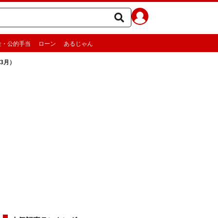
金・公的手当
ローン
あるじゃん
3月）