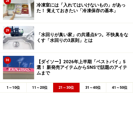
28
冷凍室には「入れてはいけないもの」があっ
た！ 覚えておきたい「冷凍保存の基本」
29
「水回りが臭い家」の共通点6つ。不快臭をな
くす「水回りの3原則」とは
30
【ダイソー】2026年上半期「ベストバイ」5
選！ 新発売アイテムからSNSで話題のアイテ
ムまで
1～10位
11～20位
21～30位
31～40位
41～50位