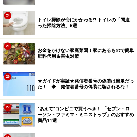
24
トイレ掃除が命にかかわる!? トイレの「間違
った掃除方法」6選
25
お金をかけない家庭菜園！家にあるもので簡単
肥料代用＆害虫対策
26
★ガイドが実証★発信者番号の偽装は簡単だっ
た！ ◆ 発信者番号の偽装に騙されるな！
27
“あえて”コンビニで買うべき！ 「セブン・ロ
ーソン・ファミマ・ミニストップ」のおすすめ
商品11選