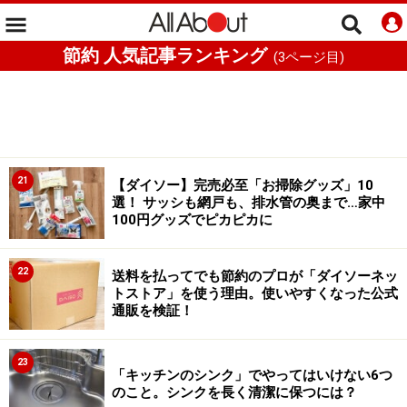
節約 人気記事ランキング
(
3
ページ目)
21
【ダイソー】完売必至「お掃除グッズ」10
選！ サッシも網戸も、排水管の奥まで…家中
100円グッズでピカピカに
22
送料を払ってでも節約のプロが「ダイソーネッ
トストア」を使う理由。使いやすくなった公式
通販を検証！
23
「キッチンのシンク」でやってはいけない6つ
のこと。シンクを長く清潔に保つには？