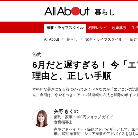
暮らし
家事・ライフスタイル
料理レシピ
冠婚葬祭
生
All About
暮らし
家事・ライフスタイル
節約
節約
6月だと遅すぎる！ 今「
理由と、正しい手順
本格的な暑さになる前にやっておくべきなのが「エアコンの試
ん。今回は、今やるべきエアコン試運転の方法と掃除のポイン
矢野 きくの
節約・家事・100円ショップ ガイド
食育指導士
家事アドバイザー・節約アドバイザーとして、家事
動。 時短家事術、シニア家事のアドバイスをはじ