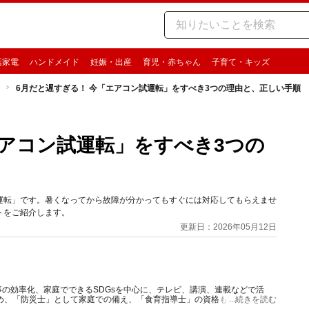
活家電
ハンドメイド
妊娠・出産
育児・赤ちゃん
子育て・キッズ
6月だと遅すぎる！ 今「エアコン試運転」をすべき3つの理由と、正しい手順
エアコン試運転」をすべき3つの
運転」です。暑くなってから故障が分かってもすぐには対応してもらえませ
トをご紹介します。
更新日：2026年05月12日
の効率化、家庭でできるSDGsを中心に、テレビ、講演、連載などで活
め、「防災士」として家庭での備え、「食育指導士」の資格も持ち食品ロ
...続きを読む