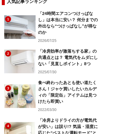
人気記事ランキング
「24時間エアコンつけっぱな
1
し」は本当に安い？ 何分までの
外出なら“つけっぱなし”が得な
のか
2026/07/25
「冷房効率が激落ちする家」の
2
共通点とは？ 電気代をムダにし
ない「見直しポイント」8つ
2025/07/30
食べ終わったあとも使い道たく
3
さん！ジャケ買いしたいカルデ
ィの「限定缶」アイテムは見つ
けたら即買い
2022/03/30
「冷房よりドライの方が電気代
4
が安い」は誤り!? 気温・湿度に
応じた“ベストな運転モード”と