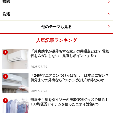
掃除
洗濯
他のテーマも見る
人気記事ランキング
「冷房効率が激落ちする家」の共通点とは？ 電気
1
代をムダにしない「見直しポイント」8つ
2025/07/30
「24時間エアコンつけっぱなし」は本当に安い？
2
何分までの外出なら“つけっぱなし”が得なのか
2026/07/25
部屋干し臭をダイソーの洗濯便利グッズで撃退！
3
100均優秀アイテムを使ったニオイ対策6つ