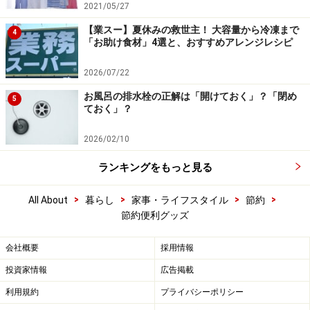
2021/05/27
【業スー】夏休みの救世主！ 大容量から冷凍まで
4
「お助け食材」4選と、おすすめアレンジレシピ
2026/07/22
お風呂の排水栓の正解は「開けておく」？「閉め
5
ておく」？
2026/02/10
ランキングをもっと見る
>
>
>
>
All About
暮らし
家事・ライフスタイル
節約
節約便利グッズ
会社概要
採用情報
投資家情報
広告掲載
利用規約
プライバシーポリシー