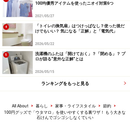
100均優秀アイテムを使ったニオイ対策6つ
けやすいので、手洗いで洗濯をするときに数枚使うと便
利です。また固形のままのウタマロに比べて軽いので、
2021/05/27
旅行先で洗濯をしたい人にも持ち歩き用の洗濯石けんと
「トイレの換気扇」はつけっぱなし？使った後だ
4
してもおすすめです。
けでもいい？ 気になる「正解」と「電気代」
2026/05/22
薄く削られたウタマロ
洗濯機のふたは「開けておく」？「閉める」？ プ
5
ロが語る“意外な正解”とは
1個のウタマロを3つの形にして利用するのもいいです
2026/05/15
ね。棒マロ、粉マロ、ペラマロ、100円グッズで作るこ
とができるので、ぜひお試しください。
ランキングをもっと見る
※記事内容は執筆時点のものです。最新の内容をご確認くださ
い。
>
>
>
>
All About
暮らし
家事・ライフスタイル
節約
100円グッズで「ウタマロ」を使いやすくする裏ワザ！ もう大きな
石けんでゴシゴシしなくていい
【編集部おすすめの購入サイト】