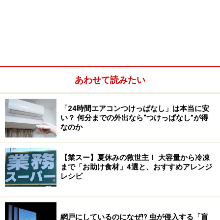
あわせて読みたい
「24時間エアコンつけっぱなし」は本当に安
い？ 何分までの外出なら“つけっぱなし”が得
なのか
100円ショップで買える「バタースティック」を使う
【業スー】夏休みの救世主！ 大容量から冷凍
まで「お助け食材」4選と、おすすめアレンジ
【手順】
レシピ
・ウタマロをラップで包み電子レンジ600Wで20秒加熱
する
・3等分にカットする
網戸にしているのになぜ!? 虫が侵入する「盲