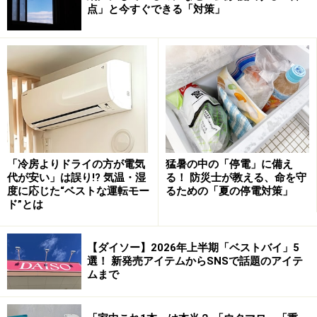
・バタースティックに入れる
点」と今すぐできる「対策」
画像左上から時計回りで
ウタマロがスティック型の「棒マロ」になることで、握
りやすく力を入れやすくなります。襟元や袖口などの部
分洗いに便利です。
「冷房よりドライの方が電気
猛暑の中の「停電」に備え
代が安い」は誤り!? 気温・湿
る！ 防災士が教える、命を守
スティック型になることで力を入れやすくなる
度に応じた“ベストな運転モー
るための「夏の停電対策」
ド”とは
【ダイソー】2026年上半期「ベストバイ」5
ウタマロを削って「粉マロ」
選！ 新発売アイテムからSNSで話題のアイテ
ムまで
100円ショップで買える「薬味おろし」を使う