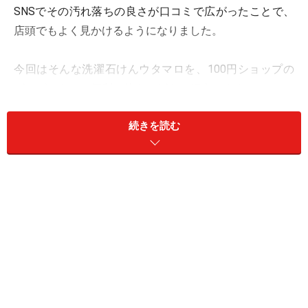
SNSでその汚れ落ちの良さが口コミで広がったことで、
店頭でもよく見かけるようになりました。
今回はそんな洗濯石けんウタマロを、100円ショップの
グッズでもっと便利に使うワザをご紹介します。
続きを読む
スティックタイプにして使いやすい「棒マ
ロ」
四角く大きなウタマロは、直接衣類に塗りつけるときに
少し力が入りづらいと感じたことがある人もいるのでは
ないでしょうか。そこでおすすめしたいのが100円ショ
ップにあるバタースティック。固いバターをカットしケ
ースに入れて直塗りしやすい形にするものです。