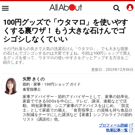
100円グッズで「ウタマロ」を使いやす
くする裏ワザ！ もう大きな石けんでゴ
シゴシしなくていい
その汚れ落ちの良さで人気の洗濯石けん「ウタマロ」。でも大きな固形
の石けんでゴシゴシするのは大変ですよね。今回は100円ショップで買え
るグッズを使って、ウタマロの使いやすさをグッとアップする方法をご
紹介します。
更新日：
2023年12月06日
矢野 きくの
節約・家事・100円ショップ ガイド
食育指導士
家事アドバイザー・節約アドバイザーとして、家事の効率化、
家庭でできるSDGsを中心に、テレビ、講演、連載などで活
動。 時短家事術、シニア家事のアドバイスをはじめ、「防災
士」として家庭での備え、「食育指導士」の資格も持ち食品ロ
ス削減をテーマにした講演など【著書】シンプルライフの節約
リスト（講談社）他。
プロフィール詳細
執筆記事一覧