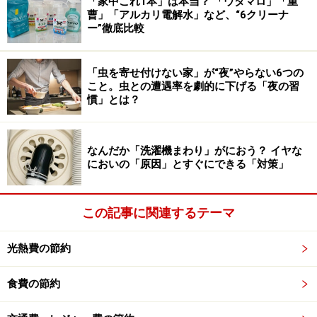
「家中これ1本」は本当？ 「ウタマロ」「重
曹」「アルカリ電解水」など、“6クリーナ
100円ショップで売っている薬味おろしを使えば、ウタ
ー”徹底比較
マロを細かく削って「粉マロ」として使うことができま
す。保存ケース付きの薬味おろしならそのまま入れてお
「虫を寄せ付けない家」が“夜”やらない6つの
こと。虫との遭遇率を劇的に下げる「夜の習
けます。
慣」とは？
ウタマロを薬味おろしで削る
なんだか「洗濯機まわり」がにおう？ イヤな
においの「原因」とすぐにできる「対策」
細かくなった「粉マロ」は上履きを洗うときなどに便
利。まずは上履きをぬるま湯に浸し、その後「粉マロ」
を全体に振りかけて靴洗いブラシでこすると、汚れが簡
この記事に関連するテーマ
単に落ちていきます。
光熱費の節約
また「粉マロ」はぬるま湯に入れることで溶かすことも
食費の節約
できるので、広い範囲に使いたいときは溶かして使うと
いいですよ。