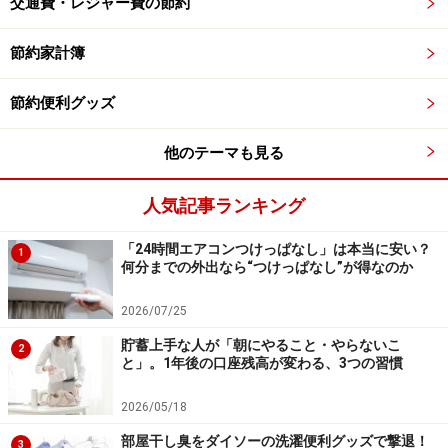
交通費・レジャー費の節約
節約家計簿
上履き洗いには粉マロが便利
節約便利グッズ
他のテーマも見る
旅行のときにも持ち歩ける「ペラマロ」
人気記事ランキング
「24時間エアコンつけっぱなし」は本当に安い？
100円ショップで買える「ピーラー」を使う
1
何分までの外出なら“つけっぱなし”が得なのか
100円ショップのピーラーを使ってウタマロを薄く削る
2026/07/25
ことで、「ペラマロ」として使うこともできます。
貯蓄上手な人が「朝にやること・やらないこ
2
と」。1年後の口座残高が変わる、3つの習慣
ウタマロをピーラーで薄く削りとる
2026/05/18
ペラペラになったウタマロも粉マロ同様、ぬるま湯に溶
部屋干し臭をダイソーの洗濯便利グッズで撃退！
3