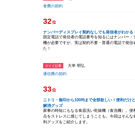
食費の節約
32
位
ナンバーディスプレイ契約なしでも発信者がわかる
固定電話で発信者の電話番号を知るにはナンバー・デ
機が必要ですが、実は契約不要・普通の電話で発信
た！
大串 明弘
ガイド記事
通信費の節約
33
位
ニトリ・無印から100均まで全部欲しい！便利だけ
解消グッズ
家事の時短にもなる食器洗い乾燥機（食洗機）。便
点をストレスに感じてしまうことも。今回はそんな
利グッズをご紹介します。