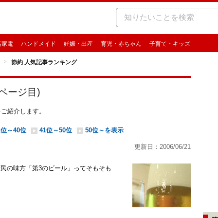
活家電
ハンドメイド
妊娠・出産
育児・赤ちゃん
子育て・キッズ
節約 人気記事ランキング
ページ目)
事をご紹介します。
1位～40位
41位～50位
50位～を表示
更新日：2006/06/21
庶民の味方「第3のビール」ってそもそも