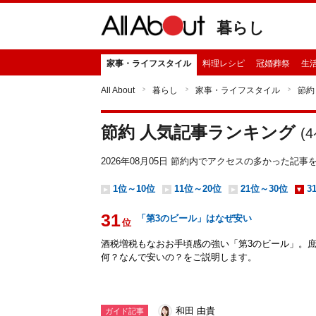
暮らし
家事・ライフスタイル
料理レシピ
冠婚葬祭
生
All About
暮らし
家事・ライフスタイル
節約
節約 人気記事ランキング
(
4
2026年08月05日 節約内でアクセスの多かった記
1位～10位
11位～20位
21位～30位
3
31
「第3のビール」はなぜ安い
位
酒税増税もなおお手頃感の強い「第3のビール」。
何？なんで安いの？をご説明します。
和田 由貴
ガイド記事