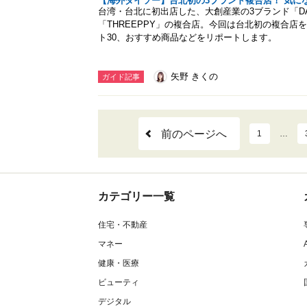
【海外ダイソー】台北初の3ブランド複合店！ 気に
台湾・台北に初出店した、大創産業の3ブランド「DAISO」「
「THREEPPY」の複合店。今回は台北初の複合
ト30、おすすめ商品などをリポートします。
矢野 きくの
ガイド記事
前のページへ
1
…
カテゴリー一覧
住宅・不動産
マネー
健康・医療
ビューティ
デジタル