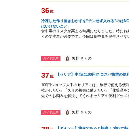
36
位
冷凍した作り置きおかずを“チンせず入れる”のはN
はいけないこと」
食中毒のリスクが高まる時期になりました。特にお
くので注意が必要です。今回は食中毒を発生させな
矢野 きくの
ガイド記事
37
【セリア】本当に100円!? コスパ抜群の
位
100円ショップ大手のセリアには、旅行で使える便
乾かしたい」「スリの被害に備えたい」「化粧品を
先でのお悩みを解決してくれるセリアの便利グッズ
矢野 きくの
ガイド記事
【ダイソー】旅先であると快適！ 旅行に持