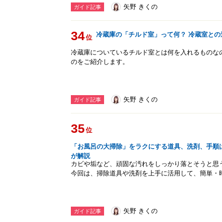
矢野 きくの
ガイド記事
34
冷蔵庫の「チルド室」って何？ 冷蔵室との
位
冷蔵庫についているチルド室とは何を入れるものな
のをご紹介します。
矢野 きくの
ガイド記事
35
位
「お風呂の大掃除」をラクにする道具、洗剤、手順
が解説
カビや垢など、頑固な汚れをしっかり落とそうと思
今回は、掃除道具や洗剤を上手に活用して、簡単・
矢野 きくの
ガイド記事