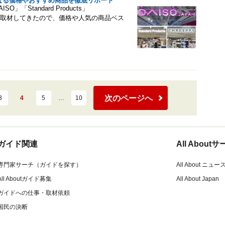
なる価格やおすすめ商品を徹底リポート
Standard Products」
店を取材してきたので、価格や人気の商品ベス
次のページへ
3
4
5
…
10
ガイド関連
All Abou
専門家サーチ（ガイドを探す）
All About ニュー
All Aboutガイド募集
All About Japan
ガイドへの仕事・取材依頼
国民の決断