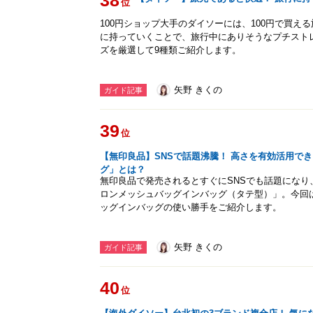
38
位
100円ショップ大手のダイソーには、100円で買え
に持っていくことで、旅行中にありそうなプチスト
ズを厳選して9種類ご紹介します。
矢野 きくの
ガイド記事
39
位
【無印良品】SNSで話題沸騰！ 高さを有効活用で
グ」とは？
無印良品で発売されるとすぐにSNSでも話題にな
ロンメッシュバッグインバッグ（タテ型）」。今回
ッグインバッグの使い勝手をご紹介します。
矢野 きくの
ガイド記事
40
位