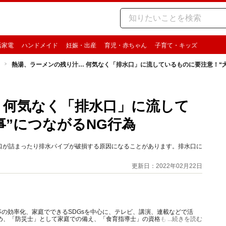
活家電
ハンドメイド
妊娠・出産
育児・赤ちゃん
子育て・キッズ
熱湯、ラーメンの残り汁… 何気なく「排水口」に流しているものに要注意！“大
 何気なく「排水口」に流して
事”につながるNG行為
口が詰まったり排水パイプが破損する原因になることがあります。排水口に
更新日：2022年02月22日
の効率化、家庭でできるSDGsを中心に、テレビ、講演、連載などで活
め、「防災士」として家庭での備え、「食育指導士」の資格も持ち食品ロ
...続きを読む