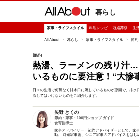
暮らし
家事・ライフスタイル
料理レシピ
冠婚葬祭
生
All About
暮らし
家事・ライフスタイル
節約
節約
熱湯、ラーメンの残り汁…
いるものに要注意！“大惨
日々の生活で何気なく排水口に流しているものが原因で、排水
流してはいけないものをご紹介します。
矢野 きくの
節約・家事・100円ショップ ガイド
食育指導士
家事アドバイザー・節約アドバイザーとして、家事
動。 時短家事術、シニア家事のアドバイスをはじ