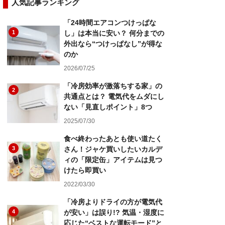
人気記事ランキング
「24時間エアコンつけっぱな
1
し」は本当に安い？ 何分までの
外出なら“つけっぱなし”が得な
のか
2026/07/25
「冷房効率が激落ちする家」の
2
共通点とは？ 電気代をムダにし
ない「見直しポイント」8つ
2025/07/30
食べ終わったあとも使い道たく
3
さん！ジャケ買いしたいカルデ
ィの「限定缶」アイテムは見つ
けたら即買い
2022/03/30
「冷房よりドライの方が電気代
4
が安い」は誤り!? 気温・湿度に
応じた“ベストな運転モード”と