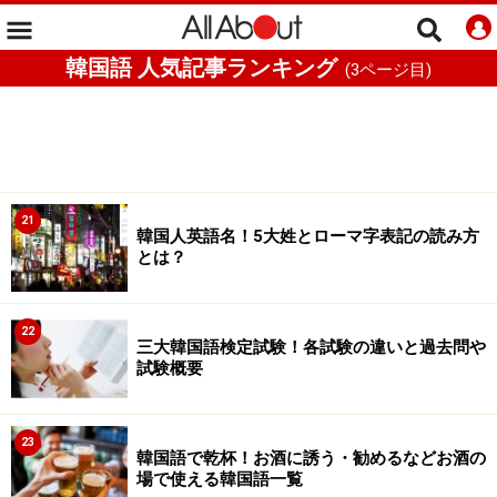
韓国語 人気記事ランキング
(
3
ページ目)
21
韓国人英語名！5大姓とローマ字表記の読み方
とは？
22
三大韓国語検定試験！各試験の違いと過去問や
試験概要
23
韓国語で乾杯！お酒に誘う・勧めるなどお酒の
場で使える韓国語一覧