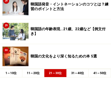
28
韓国語発音・イントネーションのコツとは？練
習のポイントと方法
29
韓国語の年齢表現…21歳、22歳など【例文付
き】
30
韓国の文化をより深く知るための本 5選
1～10位
11～20位
21～30位
31～40位
41～50位