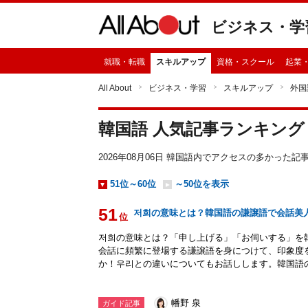
ビジネス・学
就職・転職
スキルアップ
資格・スクール
起業
All About
ビジネス・学習
スキルアップ
外国
韓国語 人気記事ランキング
2026年08月06日 韓国語内でアクセスの多かった
51位～60位
～50位を表示
51
저희の意味とは？韓国語の謙譲語で会話美
位
저희の意味とは？「申し上げる」「お伺いする」を
会話に頻繁に登場する謙譲語を身につけて、印象度
か！우리との違いについてもお話しします。韓国語
幡野 泉
ガイド記事