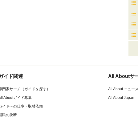
ガイド関連
All Abou
専門家サーチ（ガイドを探す）
All About ニュー
All Aboutガイド募集
All About Japan
ガイドへの仕事・取材依頼
国民の決断