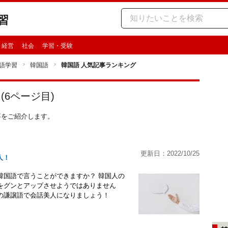
習
・経営
社会
学習・受験
語学習
韓国語
韓国語 人気記事ランキング
(
6
ページ目)
記事をご紹介します。
更新日：2022/10/25
人！
韓国語で言うことができますか？ 韓国人の
をグンとアップさせようではありません
の謙譲語で会話美人になりましょう！