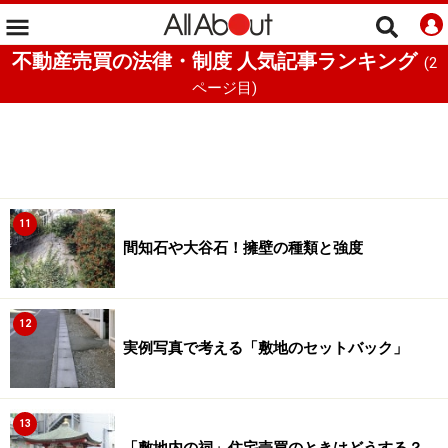
不動産売買の法律・制度 人気記事ランキング
(
2
ページ目)
11
間知石や大谷石！擁壁の種類と強度
12
実例写真で考える「敷地のセットバック」
13