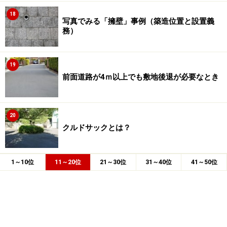
18
写真でみる「擁壁」事例（築造位置と設置義
務）
19
前面道路が4ｍ以上でも敷地後退が必要なとき
20
クルドサックとは？
1～10位
11～20位
21～30位
31～40位
41～50位