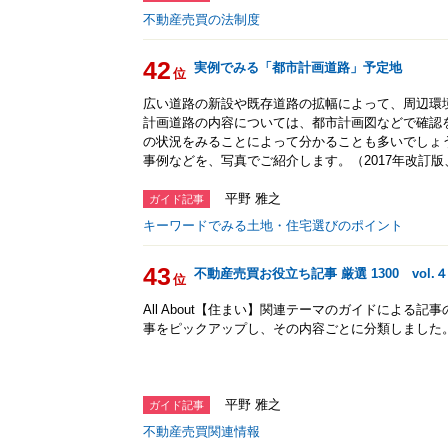
不動産売買の法制度
42
実例でみる「都市計画道路」予定地
位
広い道路の新設や既存道路の拡幅によって、周辺環
計画道路の内容については、都市計画図などで確認
の状況をみることによって分かることも多いでしょ
事例などを、写真でご紹介します。（2017年改訂版、
平野 雅之
ガイド記事
キーワードでみる土地・住宅選びのポイント
43
不動産売買お役立ち記事 厳選 1300 vol.４
位
All About【住まい】関連テーマのガイドによる
事をピックアップし、その内容ごとに分類しました。〔
平野 雅之
ガイド記事
不動産売買関連情報