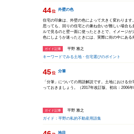
44
外壁の色
位
住宅の印象は、外壁の色によって大きく変わります
思っても、回りの住宅との兼ね合いが難しい場合も
ルで見るのと壁一面に使ったときとで、イメージが
色にしようか迷ったときには、実際に街の中にある
平野 雅之
ガイド記事
キーワードでみる土地・住宅選びのポイント
45
分筆
位
「分筆」についての用語解説です。土地における分
っておきましょう。（2017年改訂版、初出：2006年
平野 雅之
ガイド記事
ガイド：平野の私的不動産用語集
46
地目