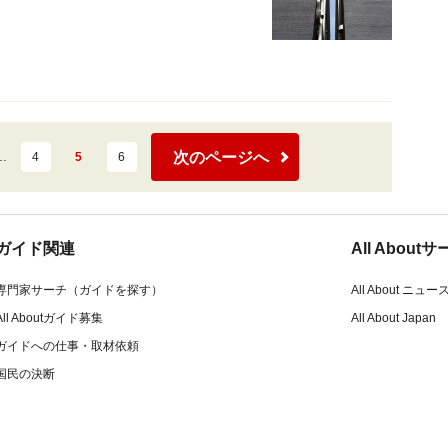
次のページへ
…
4
5
6
ガイド関連
All Abou
専門家サーチ（ガイドを探す）
All About ニュー
All Aboutガイド募集
All About Japan
ガイドへの仕事・取材依頼
国民の決断