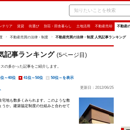
ンテリア
賃貸
街選び
別荘・田舎暮らし
土地活用
不動産売却
不動産
度
不動産売買の法律・制度
不動産売買の法律・制度 人気記事ランキング
人気記事ランキング
(
5
ページ目)
クセスの多かった記事をご紹介します。
1位～40位
41位～50位
50位～を表示
更新日：2012/06/25
ト
住宅地も数多くみられます。このような敷
ょうか。建築協定制度の仕組みと合わせて