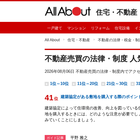
住宅・不動産
一戸建て
マンション
リフォーム
住宅設備
イ
All About
住宅・不動産
不動産の法律・税金・制
不動産売買の法律・制度 
2026年08月06日 不動産売買の法律・制度内でア
1位～10位
11位～20位
21位～30位
3
41
建築協定がある敷地を購入する際のポイン
位
建築協定によって住環境の改善、向上を図っている
地を購入するときには、どのような注意が必要でし
みていくことにしましょう。
平野 雅之
ガイド記事