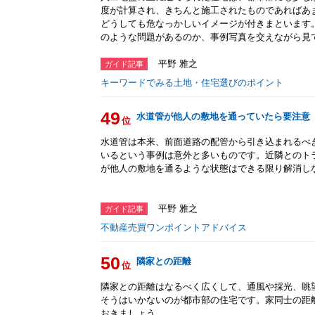
度が計算され、きちんと施工されたものであればあ
どうしても危なっかしいイメージが付きまといます
のような問題があるのか、事例写真を交えながら見
平野 雅之
ガイド記事
キーワードでみる土地・住宅選びのポイント
49
水道管が他人の敷地を通っていたら要注意
位
水道管は本来、前面道路の配管から引き込まれるべ
いるという事例は意外と多いものです。近隣とのト
が他人の敷地を通るような状態はできる限り解消し
平野 雅之
ガイド記事
不動産売買ワンポイントアドバイス
50
隣家との距離
位
隣家との距離はなるべく広くして、通風や採光、眺
そうはいかないのが都市部の住宅です。家同士の距
おきましょう。