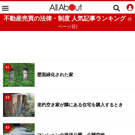
不動産売買の法律・制度 人気記事ランキング
(
6
ページ目)
51
壁面緑化された家
52
老朽空き家が隣にある住宅を購入するとき
53