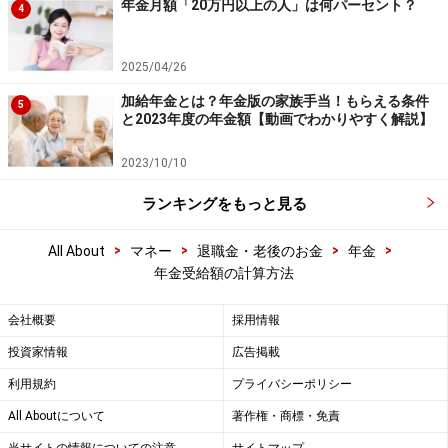
年金月額「20万円以上の人」は何パーセント？
4
2025/04/26
加給年金とは？年金版の家族手当！もらえる条件
5
と2023年度の年金額【動画でわかりやすく解説】
2023/10/10
ランキングをもっと見る
>
>
>
>
All About
マネー
退職金・老後のお金
年金
年金受給額の計算方法
会社概要
採用情報
投資家情報
広告掲載
利用規約
プライバシーポリシー
All Aboutについて
著作権・商標・免責