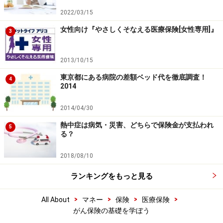
2022/03/15
女性向け『やさしくそなえる医療保険[女性専用]』
3
2013/10/15
東京都にある病院の差額ベッド代を徹底調査！
4
2014
2014/04/30
熱中症は病気・災害、どちらで保険金が支払われ
5
る？
2018/08/10
ランキングをもっと見る
>
>
>
>
All About
マネー
保険
医療保険
がん保険の基礎を学ぼう