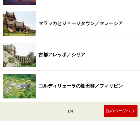
マラッカとジョージタウン／マレーシア
古都アレッポ／シリア
コルディリェーラの棚田群／フィリピン
次のページへ
1
/
4