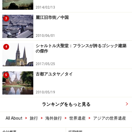
2014/02/13
麗江旧市街／中国
3
2010/06/01
シャルトル大聖堂：フランスが誇るゴシック建築
4
の傑作
2017/05/25
古都アユタヤ／タイ
5
2010/05/19
ランキングをもっと見る
>
>
>
>
All About
旅行
海外旅行
世界遺産
アジアの世界遺産