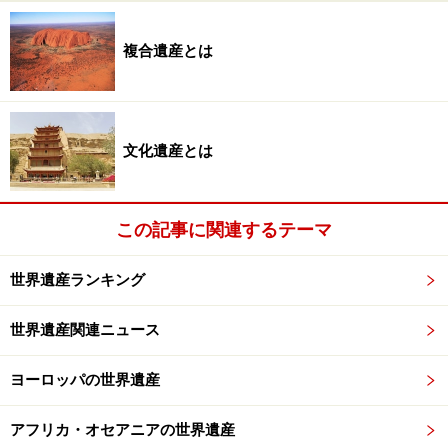
で、熱帯と温帯のあらゆる気候が見られ、世界遺産では
ネパールの「ロイヤル・チトワン国立公園」やインドの
複合遺産とは
「マナス野生生物保護区」がジャングル、バングラデッ
シュの「シュンドルボン」やインドの「スンダルバンス
国立公園」は大湿地帯、ネパールの「サガルマータ国立
公園」やインドの「ナンダ・デヴィ国立公園及び花の谷
文化遺産とは
国立公園」は8,000m級の高山だ。
この記事に関連するテーマ
世界遺産ランキング
世界遺産関連ニュース
ヨーロッパの世界遺産
ヒンドゥー建築の影響が残るクトゥブ・ミナール。写真左の
塔は高さ約73mで、1日5回の礼拝＝サラートを告知する塔＝
ミナレットとしては世界一高い
アフリカ・オセアニアの世界遺産