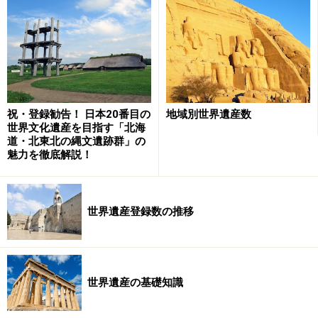
祝・登録勧告！ 日本20番目の
地域別世界遺産数
世界文化遺産を目指す「北海
道・北東北の縄文遺跡群」の
魅力を徹底解説！
宗教的にも重要な土地で、西アジアでユダヤ教が誕生
し、やがてキリスト教とイスラム教が派生する。これら
3教35億人が聖地とするのが世界遺産「エルサレム」だ
世界遺産登録数の推移
が、イスラエルとパレスチナ、アラブ諸国の間で争いが
絶えず、領有権さえ確定していない。
これらとまったく異なる自然と文化を見せるのがインド
世界遺産の基礎知識
半島だ。高山や砂漠・ステップから森林や熱帯雨林ま