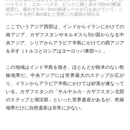
ハイライト、エル・ハズネ。ピンクに輝く高さ100mの断崖
絶壁に、幅わずか3～5mの細道シークが口をあけていて、こ
のシークを約1.5km進むと突然この遺跡が現れる
ここでいうアジア西部は、インドからイランにかけての
南アジア、カザフスタンやキルギスら5か国からなる中
央アジア、シリアからアラビア半島にかけての西アジア
を示す（トルコとロシアはヨーロッパ東部へ）。
この地域はインド半島を除き、ほとんどが樹木のない乾
燥地帯だ。中央アジアには世界最大のステップが広が
り、イランからアラビア半島にかけては砂漠が連なって
いる。カザフスタンの「サルヤルカ - カザフスタン北部
のステップと湖沼群」といった世界遺産があるが、乾燥
地帯だけに自然遺産は非常に少ない。