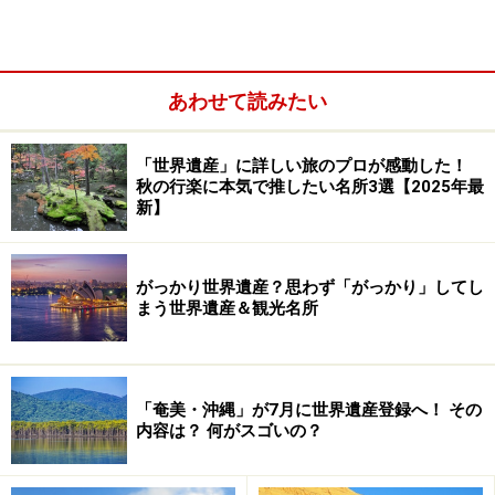
あわせて読みたい
オアシス都市として栄えたブハラのチャハル・ミナール。青
ドームの建物が中央アジア共通の特徴
「世界遺産」に詳しい旅のプロが感動した！
秋の行楽に本気で推したい名所3選【2025年最
この辺りはアジア・ヨーロッパ・アフリカをつなぐ要衝
新】
でもあり、古くから砂漠やステップを移動する隊商＝キ
ャラバンによる交易が盛んだった。シルクロードではウ
ズベキスタンの世界遺産「ブハラ歴史地区」やシリアの
がっかり世界遺産？思わず「がっかり」してし
まう世界遺産＆観光名所
世界遺産「パルミラの遺跡」のような隊商都市が繁栄し
た。
「奄美・沖縄」が7月に世界遺産登録へ！ その
内容は？ 何がスゴいの？