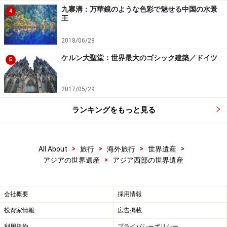
九寨溝：万華鏡のような色彩で魅せる中国の水景
4
王
サナア旧市街
2018/06/28
ケルン大聖堂：世界最大のゴシック建築／ドイツ
5
2017/05/29
茶色に白枠が特徴的なサナアのビル群。鉄筋コンクリートを
使っていない最古の高層住宅群
ランキングをもっと見る
イエメン、1986年、文化遺産(iv)(v)(vi)
砂漠が広がるアラビア半島にありながら緑広がる豊かな
>
>
>
>
All About
旅行
海外旅行
世界遺産
都市で、紀元前から交易路として栄え、抗争の絶えない
>
アジアの世界遺産
アジア西部の世界遺産
土地でもあった。増える人口に対応するため200～300年
ほど前から石とレンガを積み上げた高層ビルの建築がは
会社概要
採用情報
じまり、やがて世界最古の摩天楼と呼ばれるようになっ
投資家情報
広告掲載
た。旧市街の人々はいまだこのビルに住み、男たちはジ
ャンビーアと呼ばれる半月形の刀を腰に差し、女たちは
利用規約
プライバシーポリシー