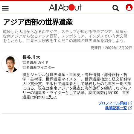
アジア西部の世界遺産
乾燥した大地からなる西アジア、ステップが広がる中央アジア、緑豊か
な南アジアからなるアジア西部。メソポタミア、インダスという大文明
をもたらし、世界三大宗教を生んだこの地域の世界遺産を紹介しよう。
更新日：
2009年12月02日
長谷川 大
世界遺産 ガイド
世界遺産マイスター
得意ジャンルは世界遺産・世界史・海外情勢・海外旅行・哲
学・芸術等。世界遺産マイスター、世界遺産検定１級文部科学
大臣賞受賞。出版社で編集者として勤務したのち世界一周の旅
に出る。現在は東南アジアを拠点に海外旅行を継続しながらフ
リーの編集者・ライターとして活動。訪問国数は約100、世界
遺産は約250に及ぶ。
プロフィール詳細
執筆記事一覧