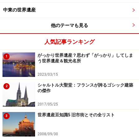
インド半島では仏教やジャイナ教、ヒンドゥー教などの
中東の世界遺産
宗教が生まれ、のちにイスラム教も浸透した。関連する
世界遺産も多く、仏教ではインドの「サーンチーの仏教
他のテーマも見る
建造物群」やネパールの「仏陀の生誕地ルンビニ」、ヒ
ンドゥー教ではインドの「カジュラホの建造物群」「マ
人気記事ランキング
ハーバリプラムの建造物群」、イスラム教ではインドの
がっかり世界遺産？思わず「がっかり」してしま
1
「タージマハル」「デリーのフマユーン廟」などがあ
う世界遺産＆観光名所
り、なかには仏教・ジャイナ教・ヒンドゥー教が混じっ
たインドの「エローラ石窟群」や、ヒンドゥー教・イス
2023/03/15
ラム教の影響を受けた「デリーのクトゥブ・ミナールと
シャルトル大聖堂：フランスが誇るゴシック建築
2
の傑作
その建造物群」のような世界遺産もある。
2017/05/25
では、アジア西部の代表的な15件の世界遺産を紹介しよ
世界遺産豆知識5 旧市街とその全リスト
3
う。
2008/09/30