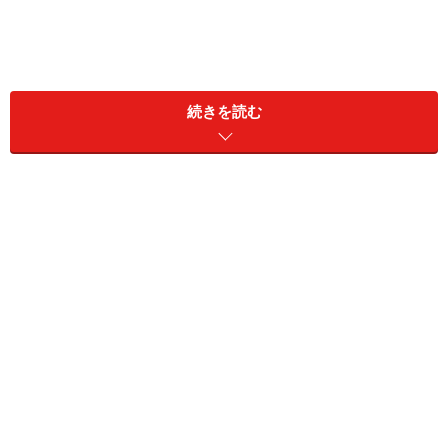
続きを読む
乾燥地帯で重要なのは水。水場を守るために、チグリ
ス・ユーフラテス川のメソポタミア文明やインダス川の
インダス文明のような強大な国家が興った。世界遺産で
いえばイラクの「アッシュール（カラット・シェルカッ
ト）」が前者の、パキスタンの「モヘンジョダロの遺跡
群」が後者の遺構だ。