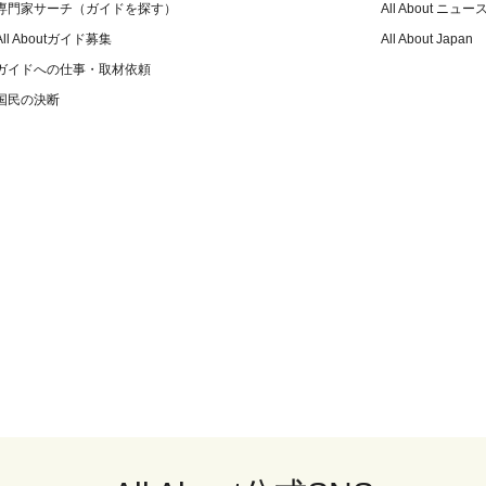
専門家サーチ（ガイドを探す）
All About ニュー
All Aboutガイド募集
All About Japan
ガイドへの仕事・取材依頼
国民の決断