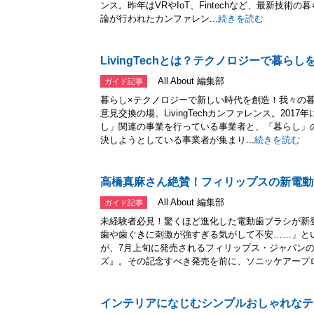
ンス。昨年はVRやIoT、Fintechなど、最新技
論が行われたカンファレン...
続きを読む
LivingTechとは？テクノロジーで暮ら
All About 編集部
ガイド記事
暮らし×テクノロジーで新しい時代を創造！我々の
意見交換の場、LivingTechカンファレンス。20
し」関連の事業を行っている事業者と、「暮らし」
決しようとしている事業者が集まり...
続きを読む
高橋真麻さん絶賛！フィリップスの新電動
All About 編集部
ガイド記事
未経験者必見！驚くほど進化した電動歯ブラシが新
歯や歯ぐきに刺激が強すぎる気がして不安……」と
が、7月上旬に発売されるフィリップス・ジャパン
ズ』。その記念すべき発売を前に、ソニッケアープロ.
インテリアになじむシンプルおしゃれなテ