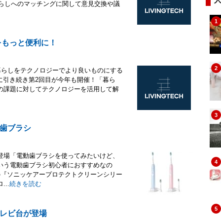
術の暮らしへのマッチングに関して意見交換や議
1
しをもっと便利に！
2
暮らしをテクノロジーでより良いものにする
17年に引き続き第2回目が今年も開催！「暮ら
の課題に対してテクノロジーを活用して解
3
歯ブラシ
登場「電動歯ブラシを使ってみたいけど、
4
いう電動歯ブラシ初心者におすすめなの
の『ソニッケアープロテクトクリーンシリー
..
続きを読む
5
レビ台が登場