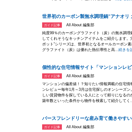
世界初のカーボン製無水調理鍋“アナオリ 
All About 編集部
ガイド記事
純度99％のカーボングラファイト（炭）の無水調理
してくれそうなキッチンアイテムをご紹介します。
ポット”シリーズは、世界初となるオールカーボン素
グラファイト（炭）は優れた熱伝導性と高...
続きを
個性的な住宅情報サイト「マンションレビ
All About 編集部
ガイド記事
マンションの偏差値！？知りたい情報満載の住宅情
ンレビュー毎年1月～3月は住宅探しのオンシーズ
しい賃貸物件を探している人にとって頼りになるの
築年数といった条件から物件を検索して紹介してく..
バースフレンドリーな産み育て働きやすい
All About 編集部
ガイド記事