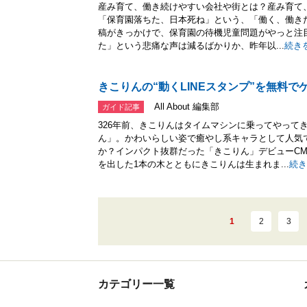
産み育て、働き続けやすい会社や街とは？産み育て、
「保育園落ちた、日本死ね」という、「働く、働き
稿がきっかけで、保育園の待機児童問題がやっと注目
た」という悲痛な声は減るばかりか、昨年以...
続き
きこりんの“動くLINEスタンプ”を無料で
All About 編集部
ガイド記事
326年前、きこりんはタイムマシンに乗ってやって
ん」。かわいらしい姿で癒やし系キャラとして人気
か？インパクト抜群だった「きこりん」デビューCM
を出した1本の木とともにきこりんは生まれま...
続き
1
2
3
カテゴリー一覧