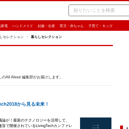
活家電
ハンドメイド
妊娠・出産
育児・赤ちゃん
子育て・キッズ
しセレクション
暮らしセレクション
ll About 編集部がお届けします。
ech2018から見る未来！
議論が！最新のテクノロジーを活用して、
開催されているLivingTechカンファレ