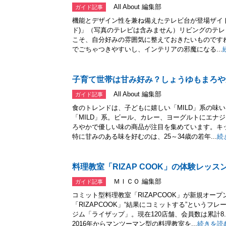
All About 編集部
ガイド記事
機能とデザイン性を兼ね備えたテレビ台が登場ザイ
ド)」（写真のテレビは含みません）リビングのテ
こそ、自分好みの雰囲気に整えておきたいものです
でごちゃつきやすいし、インテリアの邪魔になる...
子育て世帯は甘み好み？しょうゆもまろや
All About 編集部
ガイド記事
食のトレンドは、子どもに嬉しい「MILD」系の味
「MILD」系。ビール、カレー、ヨーグルトにエナ
ろやかで優しい味の商品が注目を集めています。キ
特に甘みのある味を好むのは、25～34歳の若年...
続
料理教室「RIZAP COOK」の体験レッス
ＭＩＣＯ 編集部
ガイド記事
コミット型料理教室「RIZAPCOOK」が新規オー
「RIZAPCOOK」“結果にコミットする”という
ジム「ライザップ」。現在120店舗、会員数は累計8
2016年からマンツーマン型の料理教室を...
続きを読