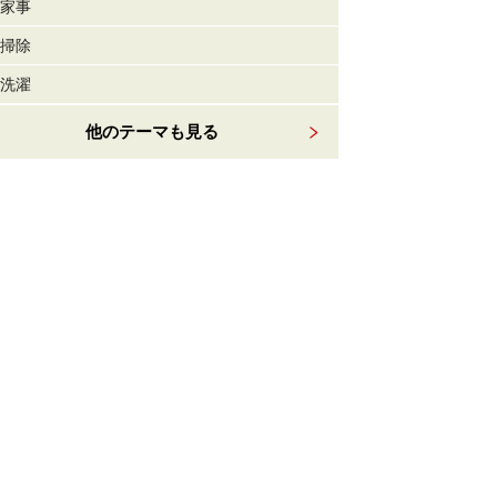
家事
掃除
洗濯
他のテーマも見る