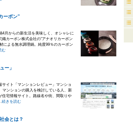
カーボン”
鍋4月からの新生活を美味しく、オシャレに
穴織カーボン株式会社の“アナオリカーボン
材による無水調理鍋。純度99％のカーボン
読む
ュー」
報サイト「マンションレビュー」マンショ
ン。マンションの購入を検討している人、新
が住宅情報サイト。路線名や街、間取りや
.
続きを読む
社会とは？