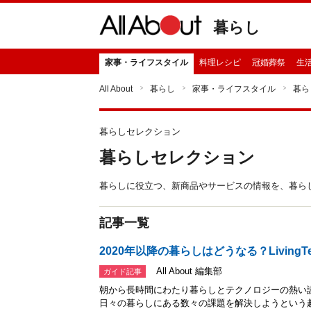
暮らし
家事・ライフスタイル
料理レシピ
冠婚葬祭
生
All About
暮らし
家事・ライフスタイル
暮ら
暮らしセレクション
暮らしセレクション
暮らしに役立つ、新商品やサービスの情報を、暮らしのA
記事一覧
2020年以降の暮らしはどうなる？LivingT
All About 編集部
ガイド記事
朝から長時間にわたり暮らしとテクノロジーの熱い
日々の暮らしにある数々の課題を解決しようという趣旨で