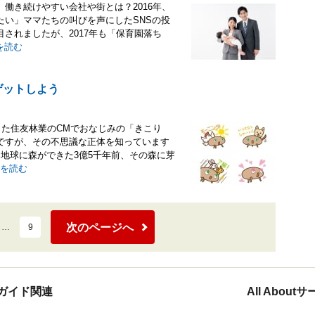
働き続けやすい会社や街とは？2016年、
たい」ママたちの叫びを声にしたSNSの投
されましたが、2017年も「保育園落ち
を読む
ゲットしよう
きた住友林業のCMでおなじみの「きこり
ですが、その不思議な正体を知っています
地球に森ができた3億5千年前、その森に芽
を読む
次のページへ
…
9
ガイド関連
All Abou