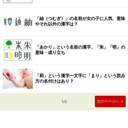
「紬（つむぎ）」の名前が女の子に人気、意味
やそれ以外の漢字は？
「あかり」という名前の漢字、「朱」「明」の
意味・成り立ち
「莉」という漢字一文字に「まり」という読み
方の名付けはあり？
次のページへ
1
/
2