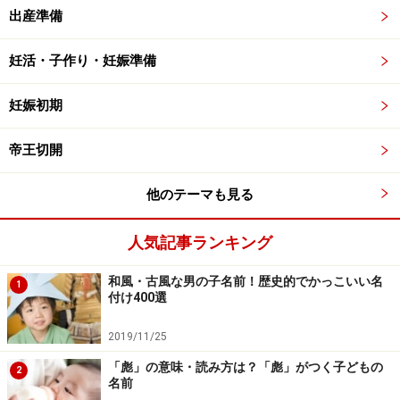
出産準備
妊活・子作り・妊娠準備
妊娠初期
帝王切開
他のテーマも見る
人気記事ランキング
和風・古風な男の子名前！歴史的でかっこいい名
1
付け400選
2019/11/25
「彪」の意味・読み方は？「彪」がつく子どもの
2
名前