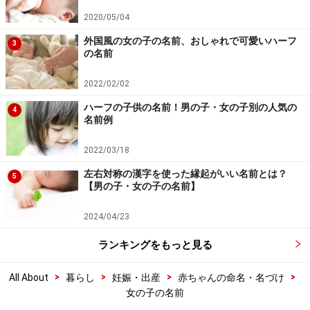
2020/05/04
外国風の女の子の名前、おしゃれで可愛いハーフ
3
の名前
2022/02/02
ハーフの子供の名前！男の子・女の子別の人気の
4
名前例
2022/03/18
左右対称の漢字を使った縁起がいい名前とは？
5
【男の子・女の子の名前】
2024/04/23
ランキングをもっと見る
>
>
>
>
All About
暮らし
妊娠・出産
赤ちゃんの命名・名づけ
女の子の名前