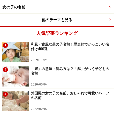
女の子の名前
【関連記事】
願いをこめる名づけの落とし穴
他のテーマも見る
結で「ゆう」の読み方は間違い？名前にはよくな
人気記事ランキング
い？名付けの注意点
「心」の読み方……名づけQ&A
和風・古風な男の子名前！歴史的でかっこいい名
1
付け400選
縁起がいい・悪い名前って？縁起よい漢字と運勢の
関係
2019/11/25
親の名前の一部を子供につけると、親を超えられな
「彪」の意味・読み方は？「彪」がつく子どもの
2
名前
い？
2020/05/04
※記事内容は執筆時点のものです。最新の内容をご確認くださ
外国風の女の子の名前、おしゃれで可愛いハーフ
い。
3
の名前
※妊娠中の症状には個人差があります。記事内容は執筆者個人の
見解によるものであり、全ての方への有効性を保証するものでは
ありません。体の不調を感じた場合は、適切な医療機関での受診
2022/02/02
をおすすめいたします。当サイトで提供する情報に基づいて被っ