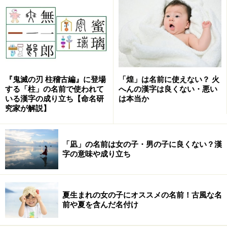
るのではないか、と話題にされたりもします。ただし誤
解してはならないのは、愛の字がつく名前自体に良い、
悪い、という区別はない、ということです。名前が原因
で性格や生き方が決まったりはしません。それは占いの
世界でいわれることはありますが、統計上はそのような
事実はありません。名前は原因ではなく結果なのです。
『鬼滅の刃 柱稽古編』に登場
「煌」は名前に使えない？ 火
する「柱」の名前で使われて
へんの漢字は良くない・悪い
いる漢字の成り立ち【命名研
は本当か
愛の字をつけた親は「人に愛されるように」と願ってい
究家が解説】
るわけですが、そのベースにある感覚、心理というのは
人によって様々です。その一つに「欠乏感」というのが
「凪」の名前は女の子・男の子に良くない？漢
あります。
字の意味や成り立ち
わかりやすい例では、人が信用できない戦国時代には、
信玄、信長、謙信など、「信」の字が流行しました。ま
夏生まれの女の子にオススメの名前！古風な名
た昭和の食糧難の時代には、茂、実、稔、豊など、収穫
前や夏を含んだ名付け
を表わす字が大人気でした。