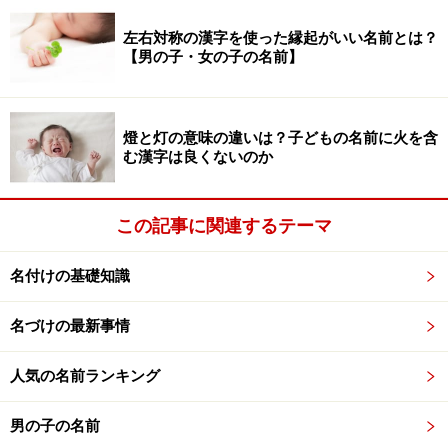
虐待のケースに限って見れば、虐待をする親自身も温か
左右対称の漢字を使った縁起がいい名前とは？
【男の子・女の子の名前】
みのない空気、環境の中で育っているケースが多いとい
われます。愛という言葉だけ知っていても、それを実感
したことがない人は、子の名づけの時に愛の字をむしょ
燈と灯の意味の違いは？子どもの名前に火を含
うに使いたくなり、それによって心の空洞が満たされた
む漢字は良くないのか
気分になり、ひと安心するのです。しかし環境で覚えた
ことはクセとして身についていて、自分も子の虐待をし
この記事に関連するテーマ
てしまうのです。
名付けの基礎知識
名前というのは、心理的に見ないと解けません。そして
流行の名前には、その時代、その社会全体に欠乏してい
名づけの最新事情
るものが表現されるという傾向はあります。ただもちろ
んそれはあくまでマクロの見方であり、個人のことはい
人気の名前ランキング
えません。愛がつく名前の人に「さびしい家庭だったん
男の子の名前
だね」などと言うと間違えますからご注意を。