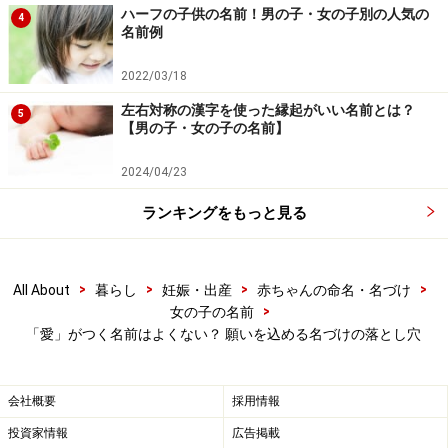
たいかなる損害についても、当社、各ガイド、その他当社と契約
ハーフの子供の名前！男の子・女の子別の人気の
4
した情報提供者は一切の責任を負いかねます。
名前例
2022/03/18
左右対称の漢字を使った縁起がいい名前とは？
5
【男の子・女の子の名前】
2024/04/23
ランキングをもっと見る
>
>
>
>
All About
暮らし
妊娠・出産
赤ちゃんの命名・名づけ
>
女の子の名前
「愛」がつく名前はよくない？ 願いを込める名づけの落とし穴
会社概要
採用情報
投資家情報
広告掲載