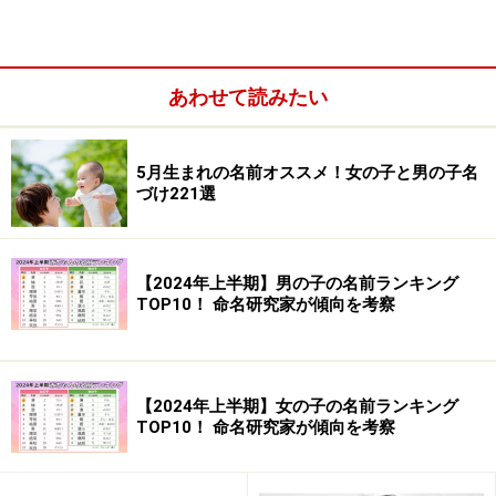
あいこ 愛子
あいみ 愛美 愛実 愛海
あいら 愛羅
あわせて読みたい
あいね 愛音
あいの 愛乃
5月生まれの名前オススメ！女の子と男の子名
あいさ 愛沙 愛紗
づけ221選
あいほ 愛帆 愛穂
あいは 愛葉 愛羽 愛芭
【2024年上半期】男の子の名前ランキング
TOP10！ 命名研究家が傾向を考察
愛がつく名前はよくない？
ところで最近は、親の虐待で亡くなる子たちにも愛の字
【2024年上半期】女の子の名前ランキング
がよく見られます。
TOP10！ 命名研究家が傾向を考察
こうした事件が起きると、愛の字は何か悪い暗示でもあ