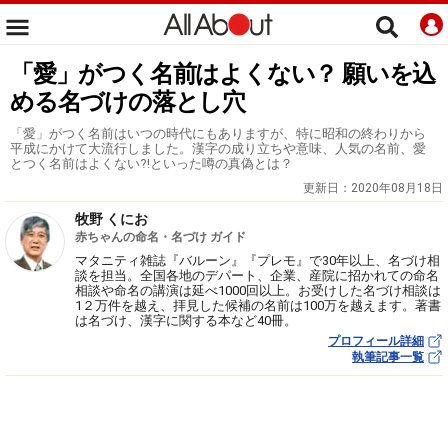
「愛」がつく名前はよくない？ 願いを込
める名づけの落とし穴
「愛」がつく名前はいつの時代にもありますが、特に昭和の終わりから
平成にかけて大流行しました。漢字の成り立ちや意味、人気の名前、愛
とつく名前はよくない?!といった噂の真偽とは？
更新日：
2020年08月18日
牧野 くにお
赤ちゃんの命名・名づけ ガイド
マタニティ雑誌『バルーン』『プレモ』で30年以上、名づけ相
談を担当。全国各地のデパート、企業、産院に招かれての命名
相談や命名の講演は延べ1000回以上。お受けした名づけ相談は
1２万件を越え、拝見した候補の名前は100万を越えます。著書
は名づけ、漢字に関する本など40冊。
プロフィール詳細
執筆記事一覧