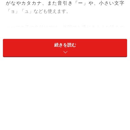
がなやカタカナ、また音引き「ー」や、小さい文字
「ョ」「ュ」なども使えます。
ハーフの子の名付けでは、外国でも通じるような読みの
物が主流で、あえて漢字を当てはめず、「カタカナ」や
「ひらがな」の名前の子も多いようです。以下の漢字の
続きを読む
例は、ハーフの子供の名前実例のほか、ガイドが当ては
めてみたものです。
＜目次＞