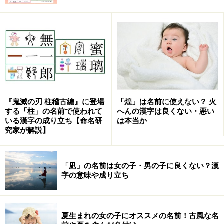
レイ：怜生、玲以
レム：令武、玲夢、伶武
ノエ：乃慧
ショウ：翔、昇、章、勝、生、昭
カイ：海、嘉以
レイモン：玲門、伶紋
ルイ：瑠以、琉伊
『鬼滅の刃 柱稽古編』に登場
「煌」は名前に使えない？ 火
する「柱」の名前で使われて
へんの漢字は良くない・悪い
カイト：海音、海斗、海飛、海渡、快斗、開渡
いる漢字の成り立ち【命名研
は本当か
究家が解説】
シン：信、心、新、真、進、伸、慎、紳、辰、臣、
清
シオン：子音、士温、資穏
「凪」の名前は女の子・男の子に良くない？漢
字の意味や成り立ち
ジョージ：丈治、貞治、丈二、丈司、丈次
ライアン：来按、頼安
クランド：蔵人
夏生まれの女の子にオススメの名前！古風な名