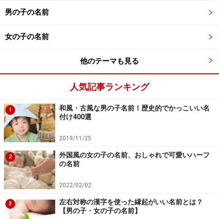
リカ：りか、利香、里香、理香、里佳、莉花
男の子の名前
ユリア：ゆりあ、百合亜、由里亜
女の子の名前
エミリ：えみり、恵美里、絵美梨
モア：もあ：萌亜、萌杏
他のテーマも見る
ジュリア：樹里亜、珠理亜、珠里麻
アリサ：有佐、有咲、亜里砂、有紗
人気記事ランキング
リサ：りさ、梨沙、莉紗
和風・古風な男の子名前！歴史的でかっこいい名
1
付け400選
ノア：のあ、乃亜、野安
リン：りん、凛
2019/11/25
リア：里亜、梨亜
外国風の女の子の名前、おしゃれで可愛いハーフ
2
の名前
カリナ：香里奈、花梨菜
アンナ：安菜、杏南
2022/02/02
リーナ
左右対称の漢字を使った縁起がいい名前とは？
3
【男の子・女の子の名前】