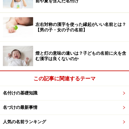
前や夏を含んだ名付け
ルーク、マークス、マーク、ジョン
左右対称の漢字を使った縁起がいい名前とは？
【男の子・女の子の名前】
ハーフの女の子の名前実例
リンカ：りんか、凛花
燈と灯の意味の違いは？子どもの名前に火を含
ルエム：瑠笑夢
む漢字は良くないのか
カレナ：かれな、香玲菜
マリオン：真理音、万里音
この記事に関連するテーマ
マヤ：摩耶、茉彩
名付けの基礎知識
アリサ：ありさ、有紗、亜里砂、有佐
エリカ：えりか、絵里香、絵梨佳、絵里花、恵里香
名づけの最新事情
サアラ：沙羅
人気の名前ランキング
マアシャ：真亜沙、茉亜紗、麻亜砂