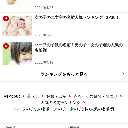
2024/04/23
以上、名付けの参考にしてくださいね。
女の子の二文字の名前人気ランキングTOP30！
4
【関連記事】
男の子名前ランキングTOP100！
2020/07/29
女の子名前ランキング人気TOP100
ハーフの子供の名前！男の子・女の子別の人気の
5
名前例
国際的な名前は？海外でも通用する男の子・女の子
の名前例
2022/03/18
名前の「ぶった切り」……読みを途中で切っても良
ランキングをもっと見る
い？
>
>
>
>
All About
暮らし
妊娠・出産
赤ちゃんの命名・名づけ
※記事内容は執筆時点のものです。最新の内容をご確認くださ
い。
>
人気の名前ランキング
※妊娠中の症状には個人差があります。記事内容は執筆者個人の
ハーフの子供の名前！男の子・女の子別の人気の名前例
見解によるものであり、全ての方への有効性を保証するものでは
ありません。体の不調を感じた場合は、適切な医療機関での受診
をおすすめいたします。当サイトで提供する情報に基づいて被っ
たいかなる損害についても、当社、各ガイド、その他当社と契約