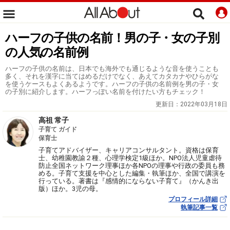
ハーフの子供の名前！男の子・女の子別
の人気の名前例
ハーフの子供の名前は、日本でも海外でも通じるような音を使うことも
多く、それを漢字に当てはめるだけでなく、あえてカタカナやひらがな
を使うケースもよくあるようです。ハーフの子供の名前例を男の子・女
の子別に紹介します。ハーフっぽい名前を付けたい方もチェック！
更新日：
2022年03月18日
高祖 常子
子育て ガイド
保育士
子育てアドバイザー、キャリアコンサルタント。資格は保育
士、幼稚園教諭２種、心理学検定1級ほか。NPO法人児童虐待
防止全国ネットワーク理事ほか各NPOの理事や行政の委員も務
める。子育て支援を中心とした編集・執筆ほか、全国で講演を
行っている。著書は『感情的にならない子育て』（かんき出
版）ほか。3児の母。
プロフィール詳細
執筆記事一覧