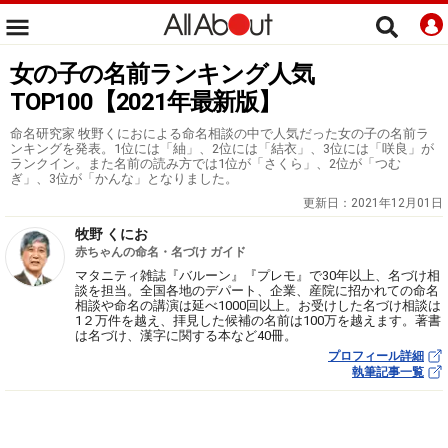
女の子の名前ランキング人気
TOP100【2021年最新版】
命名研究家 牧野くにおによる命名相談の中で人気だった女の子の名前ラ
ンキングを発表。1位には「紬」、2位には「結衣」、3位には「咲良」が
ランクイン。また名前の読み方では1位が「さくら」、2位が「つむ
ぎ」、3位が「かんな」となりました。
更新日：
2021年12月01日
牧野 くにお
赤ちゃんの命名・名づけ ガイド
マタニティ雑誌『バルーン』『プレモ』で30年以上、名づけ相
談を担当。全国各地のデパート、企業、産院に招かれての命名
相談や命名の講演は延べ1000回以上。お受けした名づけ相談は
1２万件を越え、拝見した候補の名前は100万を越えます。著書
は名づけ、漢字に関する本など40冊。
プロフィール詳細
執筆記事一覧