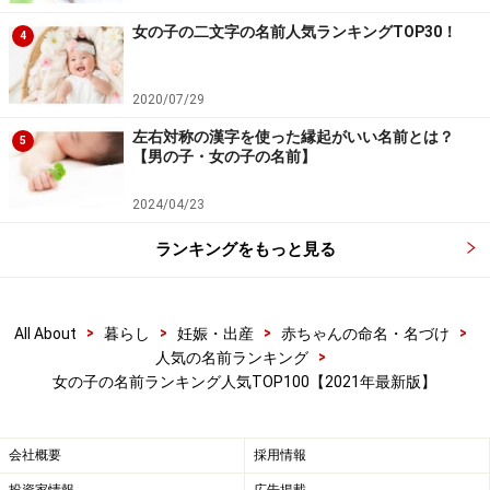
のがよく表現されます。最近の名前には、花、莉、奈、
女の子の二文字の名前人気ランキングTOP30！
4
菜、香、梨、咲、実、茉、華、葉、葵、楓、桜など植物
に関する漢字、また音、彩、陽、月、夏など自然界をあ
2020/07/29
らわす漢字がよく使われています。これは現代人が日常
左右対称の漢字を使った縁起がいい名前とは？
5
生活で自然と接することが少なくなり、自然を求めてい
【男の子・女の子の名前】
ること、環境破壊に対する不安も影響しているものと思
2024/04/23
われます。
ランキングをもっと見る
また結、愛、心、優、和、の字も依然として多く使われ
ますが、厳しく管理される社会や、いじめ、詐欺などの
多い時代に、人のつながりや思いやりが無意識に求めら
>
>
>
>
All About
暮らし
妊娠・出産
赤ちゃんの命名・名づけ
>
人気の名前ランキング
れているためと思われます。
女の子の名前ランキング人気TOP100【2021年最新版】
■漢字一文字の名前人気が上昇！
女の子の一文字の名前は昭和50年代から広まり、年々増
会社概要
採用情報
加して最近はベストテンの中にも必ずといっていいほど