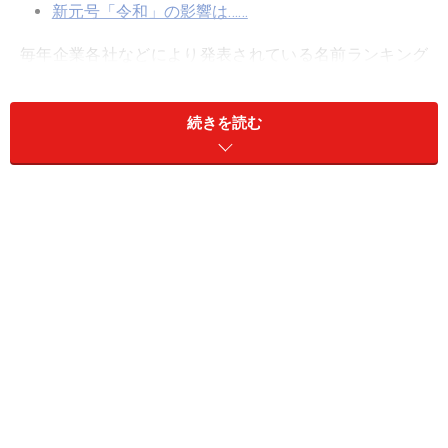
新元号「令和」の影響は……
毎年企業各社などにより発表されている名前ランキング
ですが、今回は私が2017年～2021年の5年間に命名相談
で出された候補のお名前をもとに集計したものです。な
続きを読む
お、たとえ人気順位が高くても、間違った読み方の名
前、男女を間違える名前は、まねをする人が出ないよう
削除してあります。
女の子名前人気ランキング1位～5位の名前
の意味や成り立ちを解説
女の子の名前ランキング1位「紬」
■1位：紬（つむぎ
）