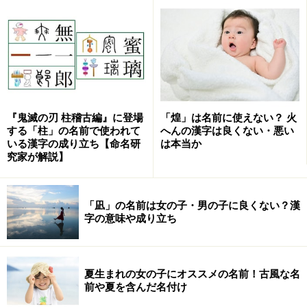
す。新垣結衣さんの影響で、とくに結衣（ゆい）という
名が大人気です。
女の子の名前ランキング3位「咲良」
『鬼滅の刃 柱稽古編』に登場
「煌」は名前に使えない？ 火
する「柱」の名前で使われて
へんの漢字は良くない・悪い
■3位：咲良（さくら
）
いる漢字の成り立ち【命名研
は本当か
サクラという名は桜、咲良、またはひらがなの三通りの
究家が解説】
いずれかでつけられますが、今年は二文字の咲良が多く
なりました。
「凪」の名前は女の子・男の子に良くない？漢
咲は古くは「笑」と同じ字であり、竹と人を描き、人が
字の意味や成り立ち
竹のように体をゆらしてわらうという意味の字でした
が、日本では「咲」の字に変化し、「花がさく」の意味
に変わりました。良の字は成り立ちが不明ですが、洗い
夏生まれの女の子にオススメの名前！古風な名
前や夏を含んだ名付け
流すフルイとも考えられます。「きれいにする」「のび
る」などの意味で使われ、娘（きれいな女）、朗（きれ