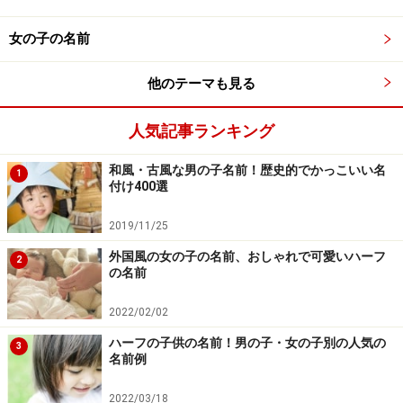
女の子の名前
■5位：碧（みどり、あお
）
他のテーマも見る
碧はつないだ宝石と、鍾乳洞にたまった石灰と、石を組
み合わせた字で、大きな緑色の大理石、またその色を意
人気記事ランキング
味する字です。10年ほど前まではほとんどミドリと読む
一文字の名前として使われました。最近では一文字の場
和風・古風な男の子名前！歴史的でかっこいい名
1
合であっても、ほかの字と組み合わせる場合も、アオと
付け400選
読ませることが多くなっています。
2019/11/25
外国風の女の子の名前、おしゃれで可愛いハーフ
2
の名前
女の子に人気の名前の特徴
2022/02/02
ハーフの子供の名前！男の子・女の子別の人気の
3
■自然界や動植物に関する名前が人気！
名前例
名前に使われる文字は、その時代にもっとも求められて
いるもの、言いかえれば不足していて手に入れにくいも
2022/03/18