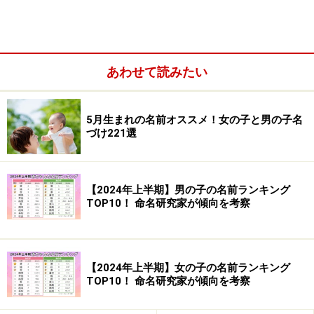
由の字は細長い容器を描き、「ひっぱり出す」というこ
とをあらわします。紬の字は「糸をひっぱる」という意
味です。最近はキと読む漢字をつけて「紬〇」という組
み合わせで「つむぎ」と読ませる名も増えてきました
あわせて読みたい
が、ツムギはやはり紬の一文字のほうが読みやすい名に
はなります。
5月生まれの名前オススメ！女の子と男の子名
づけ221選
女の子の名前ランキング2位「結衣」
【2024年上半期】男の子の名前ランキング
TOP10！ 命名研究家が傾向を考察
■2位：結衣（ゆい
）
吉は容器にフタをしたような絵で「満たす」「ギュっと
しめる」ということをあらわします。結は糸をしめてむ
【2024年上半期】女の子の名前ランキング
すぶことです。一文字で付けられることも多いですが、
TOP10！ 命名研究家が傾向を考察
ほかの字と組み合わせていろいろな名前がつくられる人
気の字です。衣は文字通り服の前後の衿を描いたもので