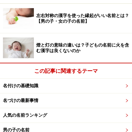
いな月）の字も作られています。
左右対称の漢字を使った縁起がいい名前とは？
【男の子・女の子の名前】
女の子の名前ランキング4位「美月」
燈と灯の意味の違いは？子どもの名前に火を含
む漢字は良くないのか
■4位：美月（みつき
）
美は羊と大を合わせた字で、羊は目立つこと、大は人が
手足を広げた姿です。美の字は「目をみはるようにうつ
この記事に関連するテーマ
くしい」という意味をあらわします。月は文字通りで
す。ミヅキと読む名もありますが、ミズキは男女ある名
名付けの基礎知識
前ですので、この名はミツキと読むほうが混乱はしなく
てすむでしょう。
名づけの最新事情
人気の名前ランキング
男の子の名前
女の子の名前ランキング5位「碧」