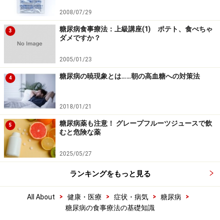
2008/07/29
糖尿病食事療法：上級講座(1) ポテト、食べちゃ
3
ダメですか？
2005/01/23
糖尿病の暁現象とは……朝の高血糖への対策法
4
2018/01/21
糖尿病薬も注意！ グレープフルーツジュースで飲
5
むと危険な薬
2025/05/27
ランキングをもっと見る
>
>
>
>
All About
健康・医療
症状・病気
糖尿病
糖尿病の食事療法の基礎知識