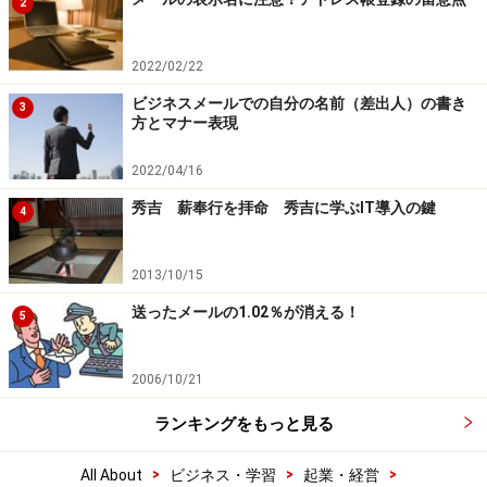
2
2022/02/22
ビジネスメールでの自分の名前（差出人）の書き
3
方とマナー表現
2022/04/16
秀吉 薪奉行を拝命 秀吉に学ぶIT導入の鍵
4
2013/10/15
送ったメールの1.02％が消える！
5
2006/10/21
ランキングをもっと見る
>
>
>
All About
ビジネス・学習
起業・経営