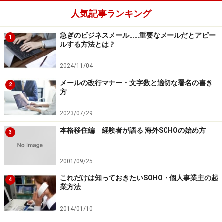
人気記事ランキング
急ぎのビジネスメール……重要なメールだとアピー
1
ルする方法とは？
2024/11/04
メールの改行マナー・文字数と適切な署名の書き
2
方
2023/07/29
本格移住編 経験者が語る 海外SOHOの始め方
3
2001/09/25
これだけは知っておきたいSOHO・個人事業主の起
4
業方法
2014/01/10