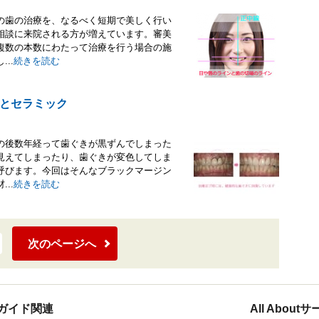
の歯の治療を、なるべく短期で美しく行い
相談に来院される方が増えています。審美
複数の本数にわたって治療を行う場合の施
..
続きを読む
とセラミック
の後数年経って歯ぐきが黒ずんでしまった
見えてしまったり、歯ぐきが変色してしま
呼びます。今回はそんなブラックマージン
..
続きを読む
次のページへ
ガイド関連
All Abou