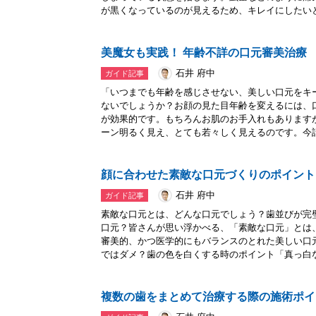
が黒くなっているのが見えるため、キレイにしたいと.
美魔女も実践！ 年齢不詳の口元審美治療
石井 府中
ガイド記事
「いつまでも年齢を感じさせない、美しい口元をキ
ないでしょうか？お顔の見た目年齢を変えるには、
が効果的です。もちろんお肌のお手入れもあります
ーン明るく見え、とても若々しく見えるのです。今話.
顔に合わせた素敵な口元づくりのポイント
石井 府中
ガイド記事
素敵な口元とは、どんな口元でしょう？歯並びが完
口元？皆さんが思い浮かべる、「素敵な口元」とは
審美的、かつ医学的にもバランスのとれた美しい口
ではダメ？歯の色を白くする時のポイント「真っ白な.
複数の歯をまとめて治療する際の施術ポイ