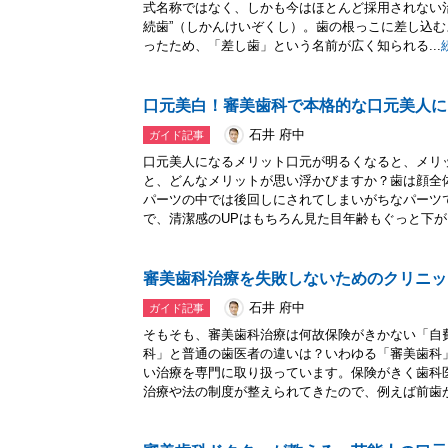
式名称ではなく、しかも今はほとんど採用されない
続歯”（しかんけいぞくし）。歯の根っこに差し込
ったため、「差し歯」という名前が広く知られる...
口元美白！審美歯科で本格的な口元美人に
石井 府中
ガイド記事
口元美人になるメリット口元が明るくなると、メリ
と、どんなメリットが思い浮かびますか？歯は顔全
パーツの中では後回しにされてしまいがちなパーツ
で、清潔感のUPはもちろん見た目年齢もぐっと下がり
審美歯科治療を失敗しないためのクリニッ
石井 府中
ガイド記事
そもそも、審美歯科治療は何故保険がきかない「自
科」と普通の歯医者の違いは？いわゆる「審美歯科
い治療を専門に取り扱っています。保険がきく歯科
治療や法の制度が整えられてきたので、例えば前歯が折