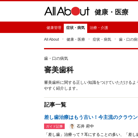
健康・医療
健康管理
症状・病気
治療・介護
All About
健康・医療
症状・病気
歯・口の病
歯・口の病気
審美歯科
審美歯科に関する正しい知識をつけていただけるよ
やすく紹介します。
記事一覧
差し歯治療はもう古い！今主流のクラウン
石井 府中
ガイド記事
「差し歯」治療って？耳にすることの多い、「差し