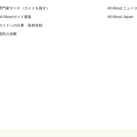
専門家サーチ（ガイドを探す）
All About ニュー
All Aboutガイド募集
All About Japan
ガイドへの仕事・取材依頼
国民の決断