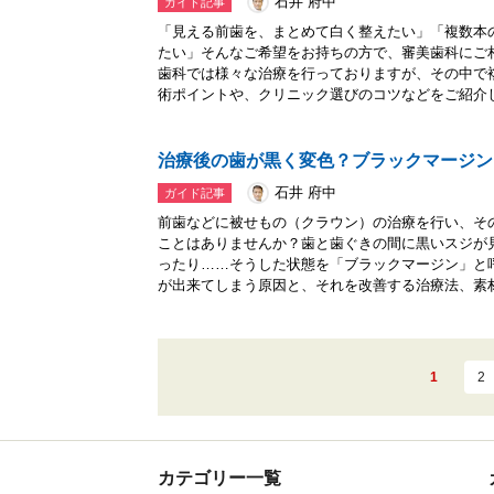
石井 府中
ガイド記事
「見える前歯を、まとめて白く整えたい」「複数本
たい」そんなご希望をお持ちの方で、審美歯科にご
歯科では様々な治療を行っておりますが、その中で
術ポイントや、クリニック選びのコツなどをご紹介し.
治療後の歯が黒く変色？ブラックマージン
石井 府中
ガイド記事
前歯などに被せもの（クラウン）の治療を行い、そ
ことはありませんか？歯と歯ぐきの間に黒いスジが
ったり……そうした状態を「ブラックマージン」と
が出来てしまう原因と、それを改善する治療法、素材.
1
2
カテゴリー一覧