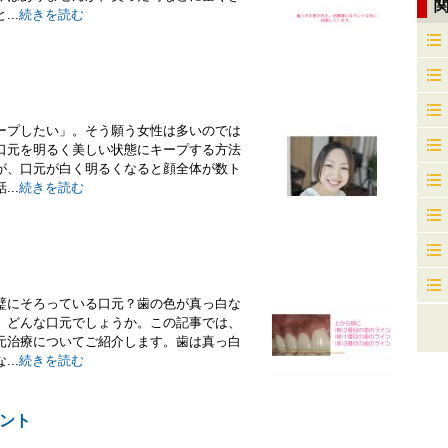
..
続きを読む
ープしたい」。そう願う女性は多いのでは
口元を明るく美しい状態にキープする方法
が、口元が白く明るくなると顔全体が数ト
..
続きを読む
璧にそろっている口元？歯の色が真っ白な
、どんな口元でしょうか。この記事では、
元治療についてご紹介します。歯は真っ白
..
続きを読む
ント