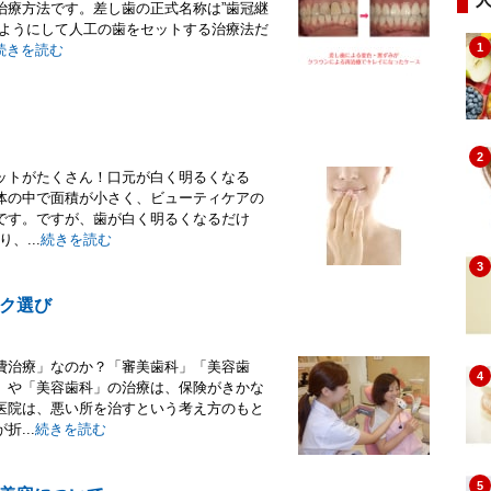
治療方法です。差し歯の正式名称は”歯冠継
むようにして人工の歯をセットする治療法だ
1
続きを読む
2
ットがたくさん！口元が白く明るくなる
体の中で面積が小さく、ビューティケアの
です。ですが、歯が白く明るくなるだけ
、...
続きを読む
3
ク選び
費治療」なのか？「審美歯科」「美容歯
4
」や「美容歯科」の治療は、保険がきかな
医院は、悪い所を治すという考え方のもと
...
続きを読む
5