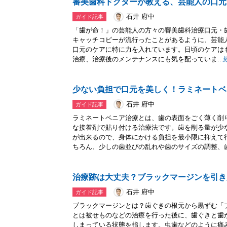
審美歯科ドクターが教える、芸能人の口元
石井 府中
ガイド記事
「歯が命！」の芸能人の方々の審美歯科治療口元・歯
キャッチコピーが流行ったことがあるように、芸能
口元のケアに特に力を入れています。日頃のケアは
治療、治療後のメンテナンスにも気を配っていま...
少ない負担で口元を美しく！ラミネートベ
石井 府中
ガイド記事
ラミネートベニア治療とは、歯の表面をごく薄く削
な接着剤で貼り付ける治療法です。歯を削る量が少
が出来るので、身体にかける負担を最小限に抑えて
ちろん、少しの歯並びの乱れや歯のサイズの調整、歯.
治療跡は大丈夫？ブラックマージンを引き
石井 府中
ガイド記事
ブラックマージンとは？歯ぐきの根元から黒ずむ「
とは被せものなどの治療を行った後に、歯ぐきと歯
しまっている状態を指します。虫歯などのように痛