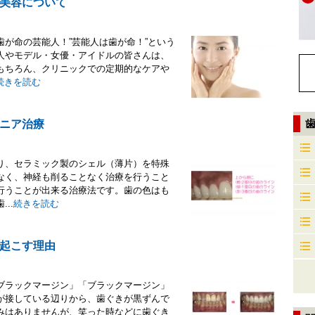
美容について
が命の芸能人！”芸能人は歯が命！”という
人やモデル・女優・アイドルの皆さんは、
もちろん、クリニックでの定期的なケアや
続きを読む
ニア治療
り、セラミック製のシェル（薄片）を特殊
なく、神経も削ることなく治療を行うこと
行うことが出来る治療法です。歯の色はも
..
続きを読む
起こす理由
ブラックマージン」「ブラックマージン」
が接している辺りから、歯ぐきが黒ずんで
みはありませんが、笑った時などに歯ぐき