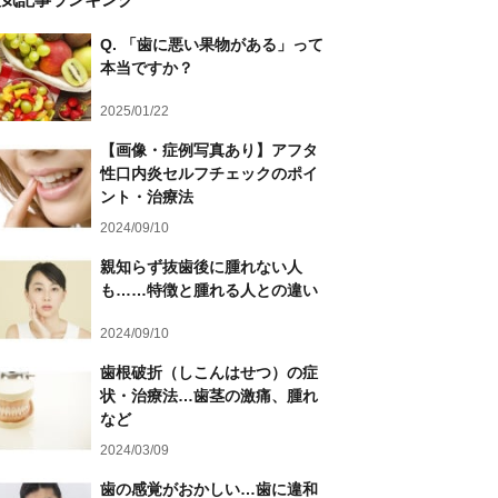
Q. 「歯に悪い果物がある」って
本当ですか？
2025/01/22
【画像・症例写真あり】アフタ
性口内炎セルフチェックのポイ
ント・治療法
2024/09/10
親知らず抜歯後に腫れない人
も……特徴と腫れる人との違い
2024/09/10
歯根破折（しこんはせつ）の症
状・治療法…歯茎の激痛、腫れ
など
2024/03/09
歯の感覚がおかしい…歯に違和