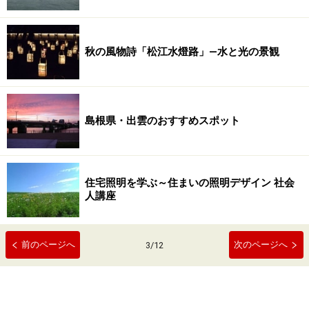
秋の風物詩「松江水燈路」―水と光の景観
島根県・出雲のおすすめスポット
住宅照明を学ぶ～住まいの照明デザイン 社会
人講座
前のページへ
次のページへ
3
/
12