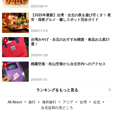
2025/08/19
【2025年最新】台湾・台北の夜を遊び尽くす！ 夜
3
市・深夜グルメ・癒しスポット完全ガイド
2025/11/18
台湾みやげ・台北のおすすめ雑貨・食品お土産21
4
選！
2020/01/28
桃園空港・松山空港から台北市内へのアクセス
5
2020/01/31
ランキングをもっと見る
>
>
>
>
>
>
All About
旅行
海外旅行
アジア
台湾
台北
台北近郊の見どころ