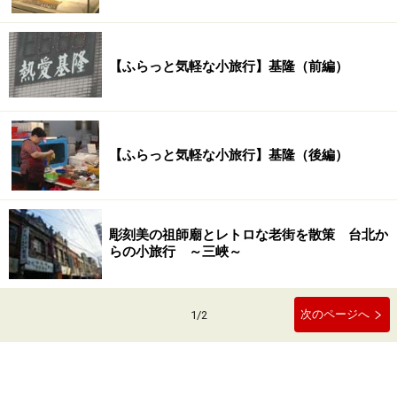
【ふらっと気軽な小旅行】基隆（前編）
【ふらっと気軽な小旅行】基隆（後編）
彫刻美の祖師廟とレトロな老街を散策 台北か
らの小旅行 ～三峽～
次のページへ
1
/
2