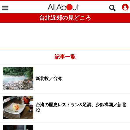
台北近郊の見どころ
記事一覧
新北投／台湾
台湾の歴史レストラン&足湯、少師禅園／新北
投