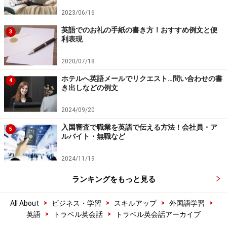
2023/06/16
英語でのお礼の手紙の書き方！おすすめ例文と便
3
利表現
2020/07/18
ホテルへ英語メールでリクエスト…問い合わせの書
4
き出しなどの例文
2024/09/20
入国審査で職業を英語で伝える方法！会社員・ア
5
ルバイト・無職など
2024/11/19
ランキングをもっと見る
>
>
>
>
All About
ビジネス・学習
スキルアップ
外国語学習
>
>
英語
トラベル英会話
トラベル英会話アーカイブ