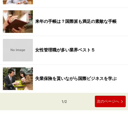
来年の手帳は？国際派も満足の素敵な手帳
女性管理職が多い業界ベスト５
失業保険を貰いながら国際ビジネスを学ぶ
次のページへ
1
/
2