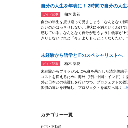
自分の人生を年表に！ 2時間で自分の人
柏木 梨花
ガイド記事
自分の半生を振り返って見ましょう！なんとなく転
たいのかはっきりしない、現状に不満というわけで
感じている。なんとなく自分が思うように物事が上
きりしないけれど「今」よりもっとよくなりたい。で.
未経験から語学とITのスペシャリストへ
柏木 梨花
ガイド記事
未経験からブリッジSEに転身を果たした清水佐絵
コストを抑えるために海外（特に中国・インド）に
外と日本との橋渡しを行いつつ、プロジェクトの管
習慣の違いを理解し、プロジェクトを成功へ導く...
カテゴリー一覧
住宅・不動産