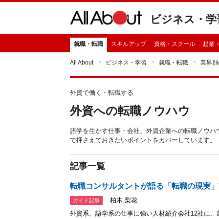
ビジネス・学
就職・転職
スキルアップ
資格・スクール
起業
All About
ビジネス・学習
就職・転職
業界別
外資で働く・転職する
外資への転職ノウハウ
語学を生かす仕事・会社、外資企業への転職ノウハ
で押さえておきたいポイントをカバーしています。
記事一覧
転職コンサルタントが語る「転職の現実」V
柏木 梨花
ガイド記事
外資系、語学系の仕事に強い人材紹介会社12社に