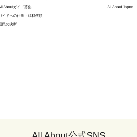
All Aboutガイド募集
All About Japan
ガイドへの仕事・取材依頼
国民の決断
All About公式SNS