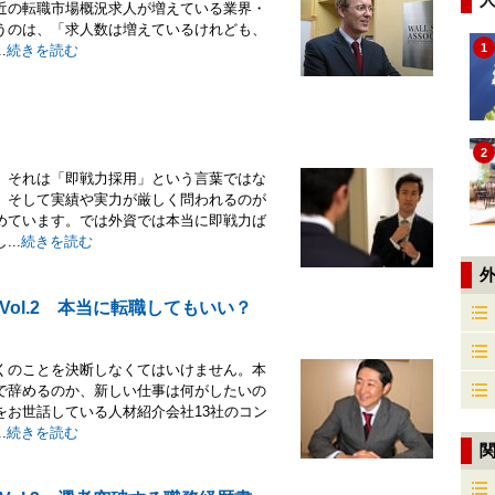
近の転職市場概況求人が増えている業界・
うのは、「求人数は増えているけれども、
1
.
続きを読む
2
、それは「即戦力採用」という言葉ではな
、そして実績や実力が厳しく問われるのが
めています。では外資では本当に即戦力ば
..
続きを読む
ol.2 本当に転職してもいい？
くのことを決断しなくてはいけません。本
で辞めるのか、新しい仕事は何がしたいの
をお世話している人材紹介会社13社のコン
.
続きを読む