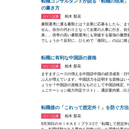
転職コンサルタントが語る「転職の現実」V
の書き方
柏木 梨花
ガイド記事
書類選考に通る書類とは？企業に応募をしたら、ま
せん。自分の代わりとなって企業の人事に行き、自
身」。倍率の高い書類選考にも突破する最強の履歴
でしょうか？反対に、ひとめで「後回し」の山に積まれ
転職に有利な中国語の資格
柏木 梨花
ガイド記事
ますますニーズの増える中国語中国の経済成長・日
ぶ人が増えています。中国語力を証明する資格はい
ょうか？中国語の資格主なものとして中国語検定、H
ュニケーション能力判定テスト）、通訳案内業...
続
転職後の「これって想定外！」を防ぐ方法
柏木 梨花
ガイド記事
9月30日のＮＩＫＫＥＩプラス1で「転職して想定