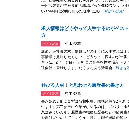
た。転職経験がある男女を対象に行った調査結果です
ービス残業が当たり前の職場だった4063ワンマン
い3244事前説明にあった仕事に加え...
続きを読む
求人情報はどうやって入手するのがベスト
方
柏木 梨花
ガイド記事
派遣、正社員の求人情報はどのように入手すればよ
事情報は見逃したくない！どうやって探すのが一番
合＞(1、2ページ目)＜正社員の仕事を探す場合＞(
遣会社に登録します。たくさんある派遣会...
続きを
伸びる人材！と思わせる履歴書の書き方
柏木 梨花
ガイド記事
書き始める前にまずは情報収集。職務経験が2～3
います。第二新卒に企業が求めるのは、ズバリ、ポ
業はみています。履歴書や職務経歴書などの応募書
を書けばいいのでしょうか。特に、職務経験の短い..