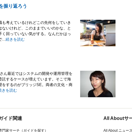
生を振り返ろう
職も考えているけれどこの先何をしていき
はないけれど、このままでいいのかな、と
手く回っていない気がする。なんだかはっ
..
続きを読む
子さん最近ではシステムの開発や運用管理を
委託するケースが増えています。そこで海
理をするのがブリッジSE。両者の文化・商
続きを読む
ガイド関連
All Abou
専門家サーチ（ガイドを探す）
All About ニュー