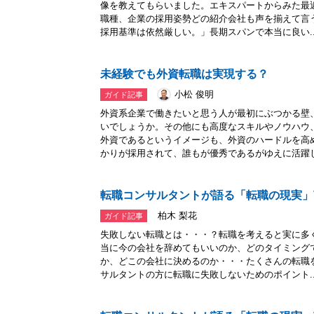
像を教えてもらいました。エキスパートからみた最
職種、企業の採用姿勢どの紹介会社も声を揃えて言
採用基準は依然厳しい。」長期スパンで本当に良い..
未経験でも外資転職は実現する？
小松 俊明
ガイド記事
外資系企業で働きたいと思う人が最初にぶつかる壁
いでしょうか。その他にも高度なスキルやノウハウ
外資であるというイメージも、外資のハードルを高
かりが採用されて、誰もが優秀であるがゆえに活躍し.
転職コンサルタントが語る「転職の現実」V
柏木 梨花
ガイド記事
失敗しない転職とは・・・？転職を考えると実に多
当に今の会社を辞めてもいいのか、どのタイミング
か、どこの会社に決めるのか・・・たくさんの転職
サルタントの方に転職に失敗しないためのポイント..