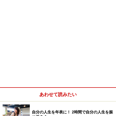
社をします。
その会社でシステム関連の部署に配属となり、流通シス
テムのオペレーションに携わりました。
業務の効率化のためにシステムが導入されたものの、社
内にはシステムを熟知し使いこなさせる人がまだまだ少
なく、人がシステムに「踊らされている」状態。
そんな中、清水さんはこれからはこの分野に詳しくなら
ないといけない、と感じたそうです。
加えて、大学時代に第二外国語で学んでいた中国語への
興味ももちつづけていました。
「将来性のある外国語だと思って専攻していたのです
が、大学時代は使いこなせるほどにはモノにできません
でした。
あわせて読みたい
いつかはマスターしたい、という思いはずっとありまし
た。」
自分の人生を年表に！ 2時間で自分の人生を振