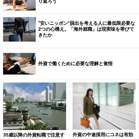
り返ろう
商社での仕事をしながらも、漠然と自分が将来したいこ
と、キャリアアップをする為に必要な武器はなにか、を
考え始めます。
“安いニッポン”脱出を考える人に最低限必要な
2つの心構え。「海外就職」は現実味を帯びて
きたか
「スキルを身につけること」にこだわった理由。次ペー
ジで＞＞
※記事内容は執筆時点のものです。最新の内容をご確認くださ
外資で働くために必要な理解と覚悟
い。
次のページへ
1
/
5
外資の中途採用にコネは有効
35歳以降の外資転職で注意す