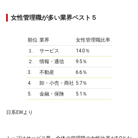
女性管理職が多い業界ベスト５
順位
業界
女性管理職比率
１.
サービス
14.0％
２.
情報・通信
9.5％
3.
不動産
6.6％
4.
卸・小売・商社
5.7％
5.
金融・保険
5.1％
日系EWより