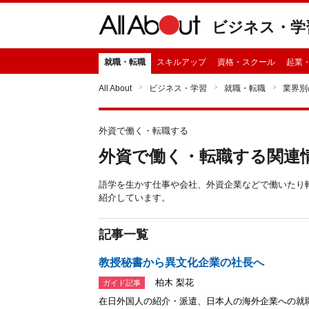
ビジネス・学
就職・転職
スキルアップ
資格・スクール
起業
All About
ビジネス・学習
就職・転職
業界別
外資で働く・転職する
外資で働く・転職する関連
語学を生かす仕事や会社、外資企業などで働いたり
紹介しています。
記事一覧
教授秘書から異文化企業の社長へ
柏木 梨花
ガイド記事
在日外国人の紹介・派遣、日本人の海外企業への就