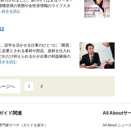
が創刊されました。創刊号では女性リーダー
理職登用の実態や女性管理職のライフスタ
.
続きを読む
は
右。語学を活かせる仕事のひとつに「購買」
に必要とされる素材や部品、資材を仕入れ
どれだけ抑えられるかが企業の利益確保の
続きを読む
ページへ
1
2
ガイド関連
All Abou
専門家サーチ（ガイドを探す）
All About ニュー