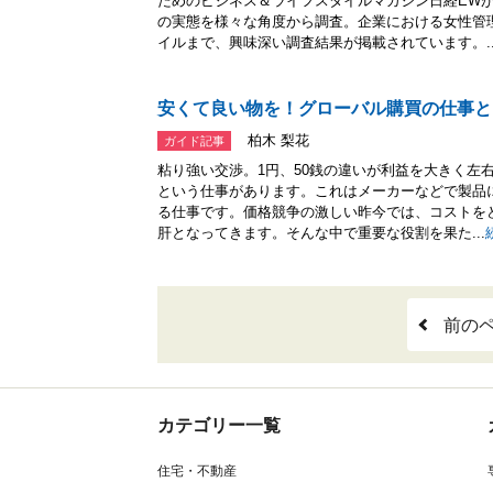
ためのビジネス＆ライフスタイルマガジン日経EW
の実態を様々な角度から調査。企業における女性管
イルまで、興味深い調査結果が掲載されています。..
安くて良い物を！グローバル購買の仕事と
柏木 梨花
ガイド記事
粘り強い交渉。1円、50銭の違いが利益を大きく左
という仕事があります。これはメーカーなどで製品
る仕事です。価格競争の激しい昨今では、コストを
肝となってきます。そんな中で重要な役割を果た...
前の
カテゴリー一覧
住宅・不動産