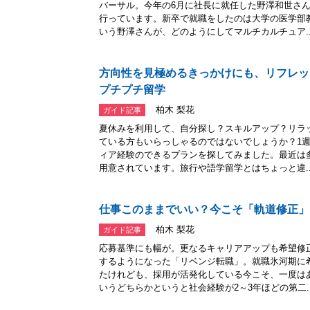
バーサル。今年の6月に社長に就任した野澤和世さ
行っています。新卒で就職をしたのは大学の医学部
いう野澤さんが、どのようにしてマルチカルチュア..
方向性を見極めるきっかけにも、リフレッ
プチプチ留学
柏木 梨花
ガイド記事
夏休みを利用して、自分探し？スキルアップ？リラ
ている方もいらっしゃるのではないでしょうか？1
ィア経験のできるプランを探してみました。最近は
用意されています。旅行や語学留学とはちょっと違..
仕事このままでいい？今こそ「軌道修正」
柏木 梨花
ガイド記事
応募基準にも幅が。更なるキャリアアップも希望修
するようになった「リベンジ転職」。就職氷河期に
たけれども、採用が活発化している今こそ、一度は
いうどちらかというと社会経験が2～3年ほどの第二..