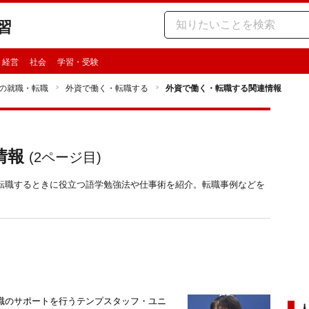
習
・経営
社会
学習・受験
の就職・転職
外資で働く・転職する
外資で働く・転職する関連情報
情報
(
2
ページ目)
転職するときに役立つ語学勉強法や仕事術を紹介。転職事例などを
職のサポートを行うテンプスタッフ・ユニ