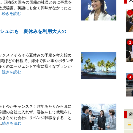
ん。現在5カ国もの国籍の社員と共に事業を
教授秘書。英語にも全く興味がなかったと
1
.
続きを読む
シュにも 夏休みを利用大人の
2
ックス？そろそろ夏休みの予定を考え始め
週間ほどの日程で、海外で習い事やボランテ
多くのエージェントで実に様々なプランが
.
続きを読む
3
正も今がチャンス？！昨年あたりから耳に
希望の会社に入れず、妥協をして就職をし
あきらめた会社にリベンジ転職をする、と
.
続きを読む