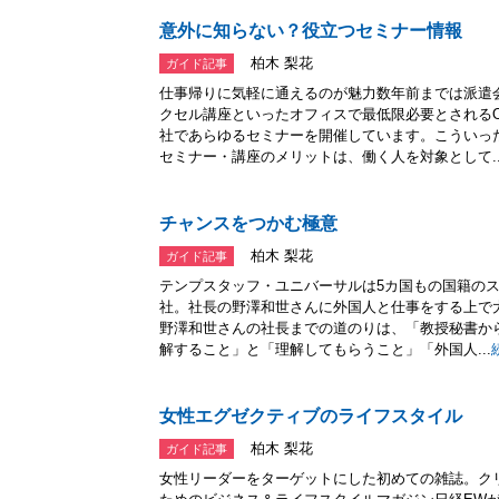
意外に知らない？役立つセミナー情報
柏木 梨花
ガイド記事
仕事帰りに気軽に通えるのが魅力数年前までは派遣
クセル講座といったオフィスで最低限必要とされる
社であらゆるセミナーを開催しています。こういっ
セミナー・講座のメリットは、働く人を対象として..
チャンスをつかむ極意
柏木 梨花
ガイド記事
テンプスタッフ・ユニバーサルは5カ国もの国籍の
社。社長の野澤和世さんに外国人と仕事をする上で
野澤和世さんの社長までの道のりは、「教授秘書か
解すること」と「理解してもらうこと」「外国人...
女性エグゼクティブのライフスタイル
柏木 梨花
ガイド記事
女性リーダーをターゲットにした初めての雑誌。ク