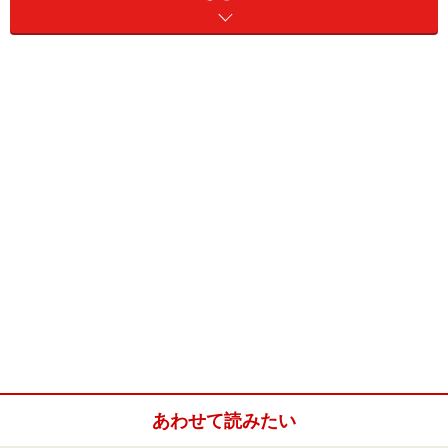
ど、目的がはっきりしている方や、早急にリセットが必
要な方も、夏休みを利用して次のステップアップにつな
ぐことができるかもしれません。
いろいろあるプチプチ留学
こんなことが体験できます。
新たな外国語に挑戦したい！しばらく使っていない言語
のブラッシュをしたい！
という方は、
あわせて読みたい
人生考え直したい、誰かの役に立ちたい！
という方は、