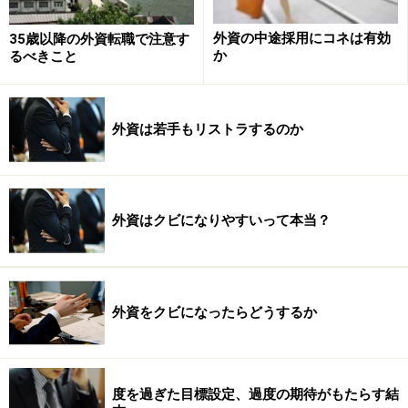
メンコ
国で韓国語
ア
外資の中途採用にコネは有効
35歳以降の外資転職で注意す
・ハワイ・・・ウクレ
・バリ
か
るべきこと
レ
で日本
・オーストラリ
語教師
ア・・・ゴルフ
アシス
外資は若手もリストラするのか
・ニュージーラン
タント
ド・・・フラワーアレ
ンジメント
外資はクビになりやすいって本当？
・トルコ・・・タイル
絵付け
・タイ・・・タイ式マ
外資をクビになったらどうするか
ッサージ
※記事内容は執筆時点のものです。最新の内容をご確認くださ
度を過ぎた目標設定、過度の期待がもたらす結
い。