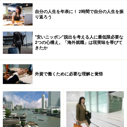
自分の人生を年表に！ 2時間で自分の人生を振
り返ろう
プランの選び方 次ページで＞＞
“安いニッポン”脱出を考える人に最低限必要な
・イギリス・・・メイ
・パリでフラ
・タイ
2つの心構え。「海外就職」は現実味を帯びて
きたか
クアップとネイルアー
ンス語＆アー
の孤児
ト/アロマテラピー・ イ
ト ・ボルドー
院でボ
ギリス文化と習慣
でフランス語
ランテ
外資で働くために必要な理解と覚悟
・イタリア・・・フィ
とワイン
ィア
レンツェで靴作り・ロ
・イタリアで
・マザ
ーマでイタリア料理・
イタリア語と
ーテレ
農園ホテルでスローフ
イタリア料理
サ施設
ード体験
・台湾で中国
でボラ
・スペイン・・・フラ
語/台湾語・韓
ンティ