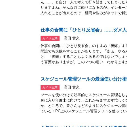
ん……」と自分一人で考えて行き詰まってしまった
りますよね。そんな時に頼りになるのが、インター
入れることが出来るので、疑問や悩みがネットで解決さ
仕事の合間に「ひとり反省会」……ダメ人
高田 貴久
ガイド記事
仕事の合間に「ひとり反省会」のすすめ「後悔」す
間誰でも失敗をすることがあります。「あぁ、やる
と、「後悔」することもよくあるのではないでしょ
う言葉がありますが、この２つの違い、わかりますか.
スケジュール管理ツールの最強使い分け術
高田 貴久
ガイド記事
ツールを使い分けて効率的なスケジュール管理をし
月に入り年度末に向けて、これからますます忙しく
か。ところで、皆さんはどのようにスケジュール管
ている・PC上のスケジュール管理ソフトを使ってい..