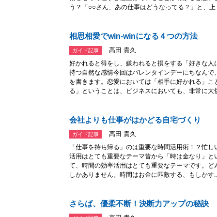
う？「○○さん、あの仕事はどうなってる？」と、上..
相思相愛でwin-winになる４つの方法
高田 貴久
ガイド記事
好かれると得をし、嫌われると損をする「好きな人
持つ自然な感情今回はバレンタインデーにちなんで
を書きます。恋愛においては「相手に好かれる」こ
る」ということは、ビジネスにおいても、非常に大切な
会社よりも仕事がはかどる自宅づくり
高田 貴久
ガイド記事
「仕事を持ち帰る」のは重要な時間活用術！？忙し
活用はとても重要なテーマ昔から「時は金なり」と
て、時間の効率活用はとても重要なテーマです。ど
しかありません。時間はお金に匹敵する、もしかす..
さらば、優柔不断！決断力アップの秘訣