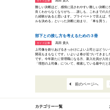
高田 貴久
ガイド記事
難しい決断ほど、感情に流されやすい難しい決断に
良くわからなくなりがち……誰しも、これまでの人
た経験があると思います。プライベートで言えば、
ルを決める」といった決断に始まり、「車を買う」「.
部下との接し方を考えるための３冊
高田 貴久
ガイド記事
上司像を創りあげるきっかけによい上司とはどうい
開花もまもなくです。いよいよ春が近づいてきまし
です。今年新たに管理職になる方、新入社員が入社
「理想の上司像」について、模索している最中だと思い
前のページへ
カテゴリー一覧