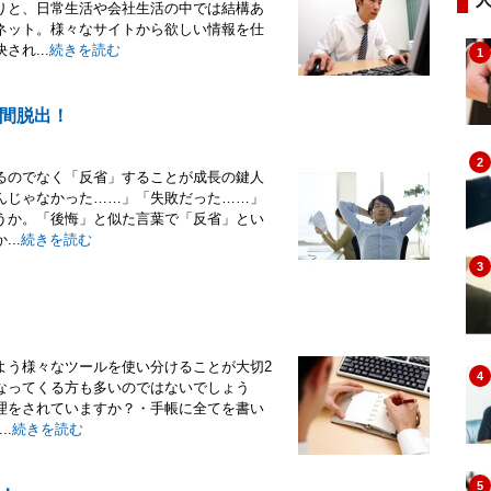
りと、日常生活や会社生活の中では結構あ
ネット。様々なサイトから欲しい情報を仕
れ...
続きを読む
1
間脱出！
2
るのでなく「反省」することが成長の鍵人
んじゃなかった……」「失敗だった……」
うか。「後悔」と似た言葉で「反省」とい
..
続きを読む
3
よう様々なツールを使い分けることが大切2
4
なってくる方も多いのではないでしょう
理をされていますか？・手帳に全てを書い
.
続きを読む
5