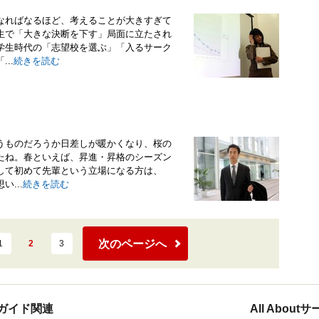
なればなるほど、考えることが大きすぎて
生で「大きな決断を下す」局面に立たされ
学生時代の「志望校を選ぶ」「入るサーク
..
続きを読む
うものだろうか日差しが暖かくなり、桜の
たね。春といえば、昇進・昇格のシーズン
して初めて先輩という立場になる方は、
...
続きを読む
次のページへ
1
2
3
ガイド関連
All Abou