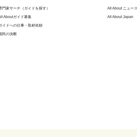
専門家サーチ（ガイドを探す）
All About ニュー
All Aboutガイド募集
All About Japan
ガイドへの仕事・取材依頼
国民の決断