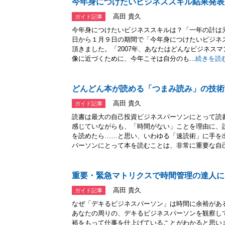
今年身につけたいビジネススキル結果発表
高田 貴久
ガイド記事
今年身につけたいビジネススキルは？「一年の計は元旦
日から１月９日の期間で「今年身につけたいビジネ
頂きました。「2007年、あなたはどんなビジネス
像に近づくために、今年こそは自分のも...
続きを読
どんどん本が読める「つまみ読み」の技術
高田 貴久
ガイド記事
読書は最大の自己投資ビジネスパーソンにとって読
感じていながらも、「時間がない」ことを理由に、
を読めたら……と思い、いわゆる「速読術」に手を
パーソンにとって本を読むことは、非常に重要な自己.
重要・緊急マトリクスで時間管理の達人に
高田 貴久
ガイド記事
なぜ「デキるビジネスパーソン」は時間に余裕があ
あなたの周りの、デキるビジネスパーソンを観察し
裕をもって仕事を仕上げていることがわかると思い