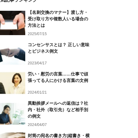
【名刺交換のマナー】渡し方・
受け取り方や複数人いる場合の
方法とは
2025/07/15
コンセンサスとは？ 正しい意味
とビジネス例文
2023/04/17
労い・慰労の言葉……仕事で頑
張ってる人にかける言葉の文例
2024/01/21
異動挨拶メールへの返信は？社
内・社外（取引先）など相手別
の例文
2024/04/07
封筒の宛名の書き方(縦書き・横