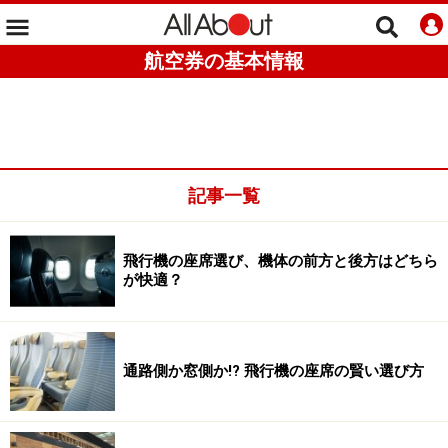
航空券の基本情報
記事一覧
飛行機の座席選び、機体の前方と後方はどちら
が快適？
通路側か窓側か!? 飛行機の座席の賢い選び方